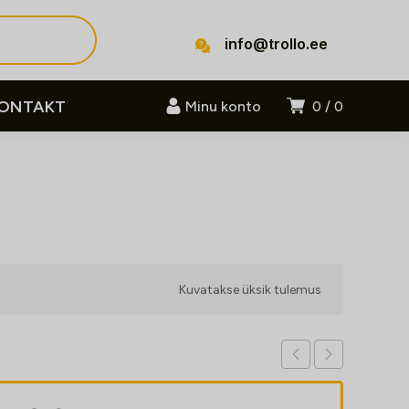
info@trollo.ee
ONTAKT
Minu konto
0
0
Kuvatakse üksik tulemus