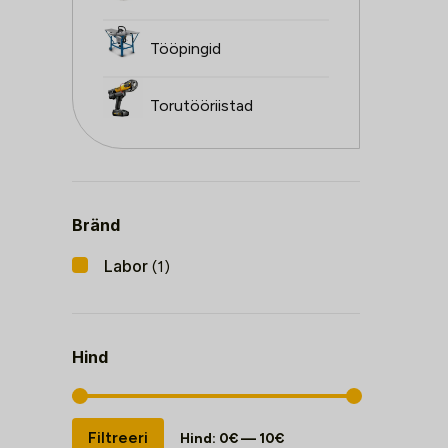
Tööpingid
Torutööriistad
Bränd
Labor
(1)
Hind
Minimaalne
Maksimaalne
Filtreeri
Hind:
0€
—
10€