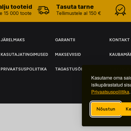
alju tooteid
Tasuta tarne
e 15 000 toote
Tellimustele al 150 €
JÄRELMAKS
GARANTII
KONTAKT
KASUTAJATINGIMUSED
MAKSEVIISID
KAUBAMÄ
PRIVAATSUSPOLIITIKA
TAGASTUSÕIGUS
ELEKTRO
KOGUMIN
Kasutame oma said
isikupärastatud sis
Privaatsuspoliitika
.
Nõustun
Ke