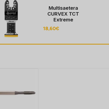
Multisaetera
CURVEX BIM
35/117mm,
puit/metall
9,00
€