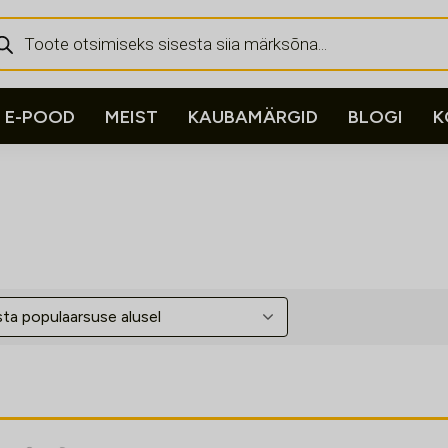
ducts
rch
E-POOD
MEIST
KAUBAMÄRGID
BLOGI
K