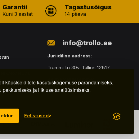
Garantii
Tagastusõigus
Kuni 3 aastat
14 päeva
info@trollo.ee
Juriidiline aadress:
RGID
Trummi tn 30y, Tallinn 12617
ONIKAROMUDE
Kauba väljastamine:
E
il küpsiseid teie kasutuskogemuse parandamiseks,
u pakkumiseks ja liikluse analüüsimiseks.
E-R – 9.00 – 18.00
eldun
Eelistused