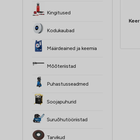
Kingitused
Keer
Kodukaubad
Määrdeained ja keemia
Mõõteriistad
Puhastusseadmed
Soojapuhurid
Suruõhutööriistad
Tarvikud