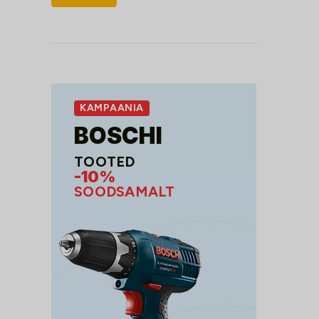
hind
hind
KAMPAANIA
BOSCHI
TOOTED
-10%
SOODSAMALT