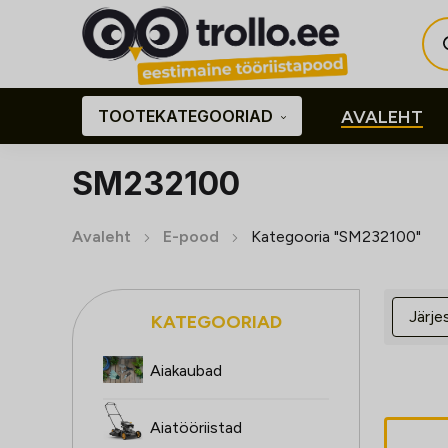
Pro
sea
TOOTEKATEGOORIAD
AVALEHT
SM232100
Avaleht
E-pood
Kategooria "SM232100"
KATEGOORIAD
Aiakaubad
Aiatööriistad