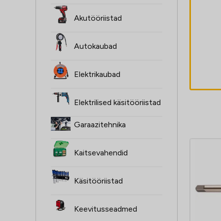
Multisaetera
Akutööriistad
CURVEX TCT
Extreme
Autokaubad
35/96mm metall
18,60
€
Elektrikaubad
Elektrilised käsitööriistad
Garaazitehnika
Kaitsevahendid
Käsitööriistad
Keevitusseadmed