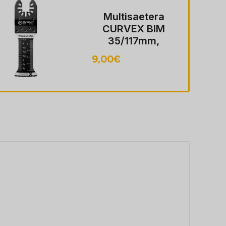
Multisaetera
CURVEX BIM
64/92mm,
puit/metall
9,00
€