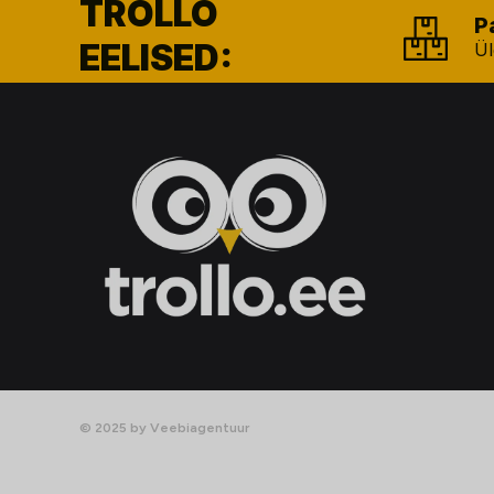
TROLLO
P
EELISED:
Ül
© 2025 by Veebiagentuur