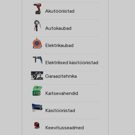
Akutööriistad
Autokaubad
Elektrikaubad
Elektrilised käsitööriistad
Garaazitehnika
Kaitsevahendid
Käsitööriistad
Keevitusseadmed