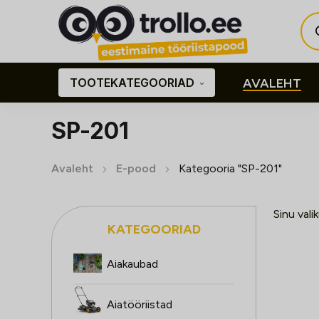
Pro
sea
TOOTEKATEGOORIAD
AVALEHT
SP-201
Avaleht
E-pood
Kategooria "SP-201"
Sinu vali
KATEGOORIAD
Aiakaubad
Aiatööriistad