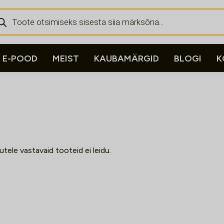
ducts
rch
E-POOD
MEIST
KAUBAMÄRGID
BLOGI
K
kutele vastavaid tooteid ei leidu.