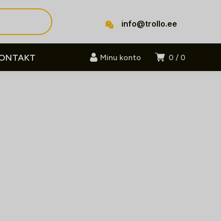
info@trollo.ee
ONTAKT
Minu konto
0
0