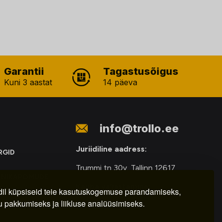
Garantii
Tagastusõigus
Kuni 3 aastat
14 päeva
info@trollo.ee
Juriidiline aadress:
RGID
Trummi tn 30y, Tallinn 12617
ONIKAROMUDE
Kauba väljastamine:
E
il küpsiseid teie kasutuskogemuse parandamiseks,
u pakkumiseks ja liikluse analüüsimiseks.
E-R – 9.00 – 18.00