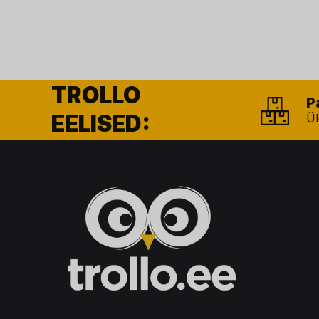
TROLLO
P
EELISED:
Ül