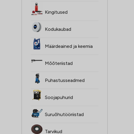
Kingitused
Kodukaubad
Määrdeained ja keemia
Mõõteriistad
Puhastusseadmed
Soojapuhurid
Suruõhutööriistad
Tarvikud