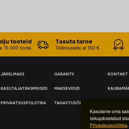
alju tooteid
Tasuta tarne
e 15 000 toote
Tellimustele al 150 €
JÄRELMAKS
GARANTII
KONTAKT
KASUTAJATINGIMUSED
MAKSEVIISID
KAUBAMÄ
PRIVAATSUSPOLIITIKA
TAGASTUSÕIGUS
ELEKTRO
KOGUMIN
Kasutame oma said
isikupärastatud sis
Privaatsuspoliitika
.