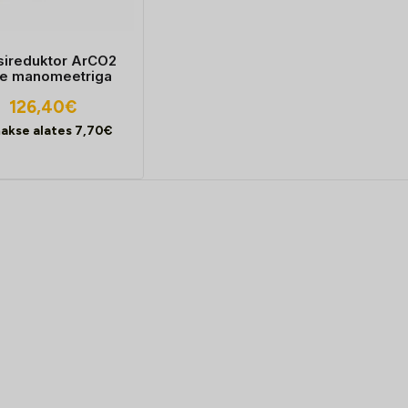
sireduktor ArCO2
e manomeetriga
126,40
€
akse alates
7,70
€