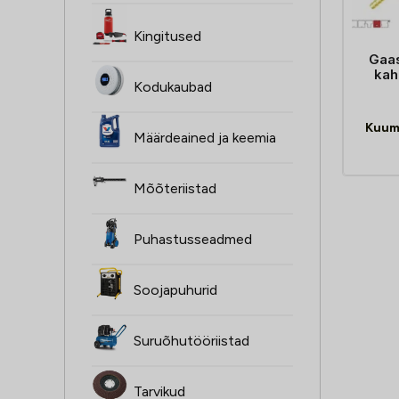
Kingitused
Gaa
kah
Kodukaubad
Kuum
Määrdeained ja keemia
Mõõteriistad
Puhastusseadmed
Soojapuhurid
Suruõhutööriistad
Tarvikud