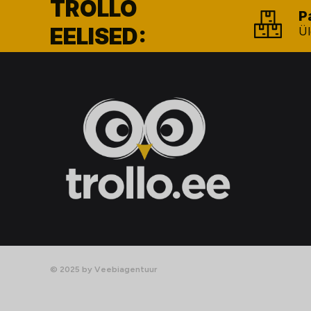
TROLLO
P
EELISED:
Ül
© 2025 by Veebiagentuur