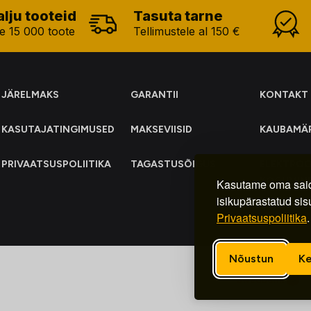
alju tooteid
Tasuta tarne
e 15 000 toote
Tellimustele al 150 €
JÄRELMAKS
GARANTII
KONTAKT
KASUTAJATINGIMUSED
MAKSEVIISID
KAUBAMÄ
PRIVAATSUSPOLIITIKA
TAGASTUSÕIGUS
ELEKTRO
KOGUMIN
Kasutame oma said
isikupärastatud sis
Privaatsuspoliitika
.
Nõustun
Ke