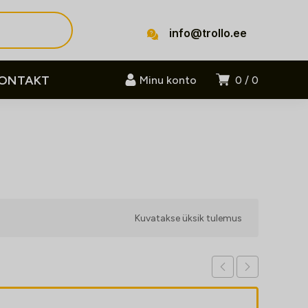
info@trollo.ee
ONTAKT
Minu konto
0
0
Kuvatakse üksik tulemus