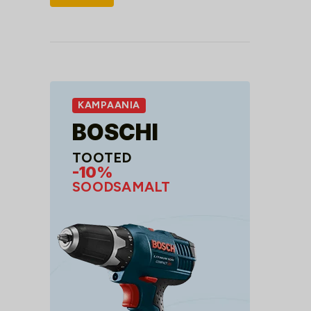
hind
hind
KAMPAANIA
BOSCHI
TOOTED
-10%
SOODSAMALT