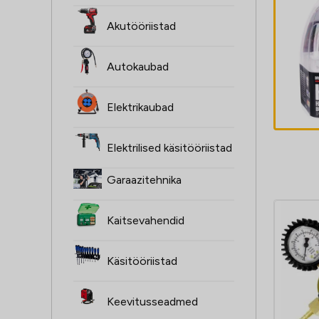
ŻARÓWKI H4,
Akutööriistad
2SZT, 12V,
60/55W, XENON
Autokaubad
SUPER valge
4,60
€
P43T, 4000K,
Elektrikaubad
HOMOLOGACJA
Elektrilised käsitööriistad
Garaazitehnika
Kaitsevahendid
Käsitööriistad
Keevitusseadmed