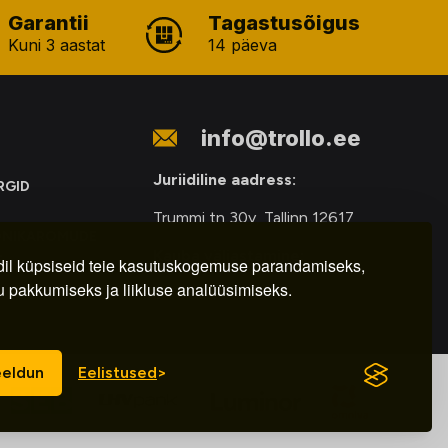
Garantii
Tagastusõigus
Kuni 3 aastat
14 päeva
info@trollo.ee
Juriidiline aadress:
RGID
Trummi tn 30y, Tallinn 12617
ONIKAROMUDE
Kauba väljastamine:
E
il küpsiseid teie kasutuskogemuse parandamiseks,
u pakkumiseks ja liikluse analüüsimiseks.
E-R – 9.00 – 18.00
eldun
Eelistused