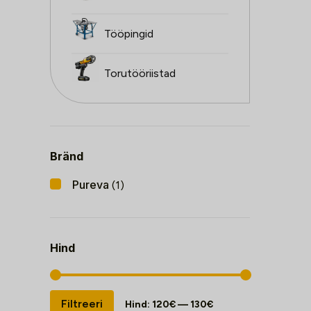
Tööpingid
Torutööriistad
Bränd
Pureva
(1)
Hind
Minimaalne
Maksimaalne
Filtreeri
Hind:
120€
—
130€