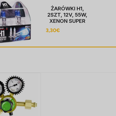
ŻARÓWKI H1,
2SZT, 12V, 55W,
XENON SUPER
valge P14,5S,
3,30
€
4000K,
HOMOLOGACJA