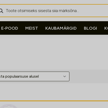
ducts
rch
E-POOD
MEIST
KAUBAMÄRGID
BLOGI
K