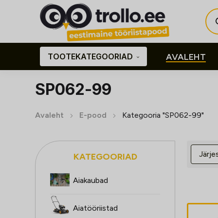
Pro
sea
TOOTEKATEGOORIAD
AVALEHT
SP062-99
Avaleht
E-pood
Kategooria "SP062-99"
KATEGOORIAD
Aiakaubad
Aiatööriistad