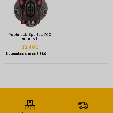
Poolmask Spartus 70G
suurus L
33,40
€
Kuumakse alates
5,68
€