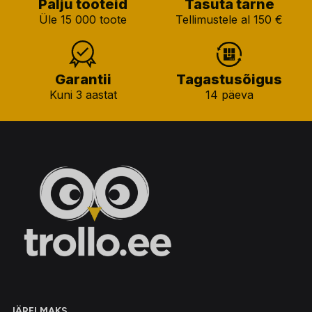
Palju tooteid
Tasuta tarne
Üle 15 000 toote
Tellimustele al 150 €
Garantii
Tagastusõigus
Kuni 3 aastat
14 päeva
JÄRELMAKS