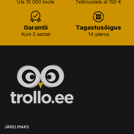
Üle 15 000 toote
Tellimustele al 150 €
Garantii
Tagastusõigus
Kuni 3 aastat
14 päeva
JÄRELMAKS