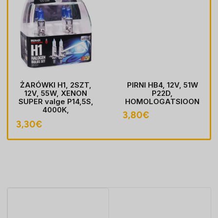
ŻARÓWKI H1, 2SZT,
PIRNI HB4, 12V, 51W
12V, 55W, XENON
P22D,
SUPER valge P14,5S,
HOMOLOGATSIOON
4000K,
3,80
€
HOMOLOGACJA
3,30
€