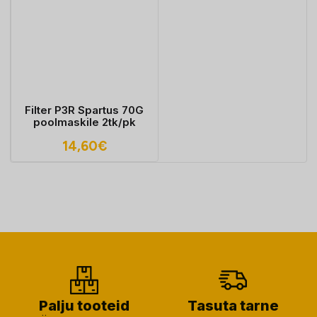
Filter P3R Spartus 70G
poolmaskile 2tk/pk
14,60
€
Palju tooteid
Tasuta tarne