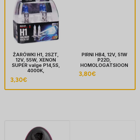
ŻARÓWKI H1, 2SZT,
PIRNI HB4, 12V, 51W
12V, 55W, XENON
P22D,
SUPER valge P14,5S,
HOMOLOGATSIOON
4000K,
3,80
€
HOMOLOGACJA
3,30
€