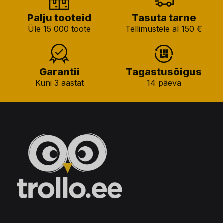
Palju tooteid
Tasuta tarne
Üle 15 000 toote
Tellimustele al 150 €
Garantii
Tagastusõigus
Kuni 3 aastat
14 päeva