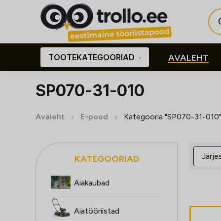
Pro
sea
TOOTEKATEGOORIAD
AVALEHT
SP070-31-010
Avaleht
E-pood
Kategooria "SP070-31-010
KATEGOORIAD
Aiakaubad
Aiatööriistad