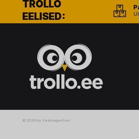
TROLLO
P
EELISED:
Ül
© 2025 by Veebiagentuur