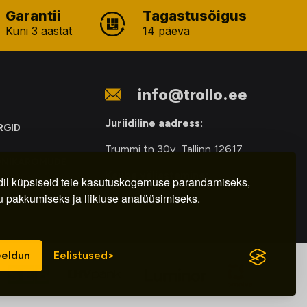
Garantii
Tagastusõigus
Kuni 3 aastat
14 päeva
info@trollo.ee
Juriidiline aadress:
RGID
Trummi tn 30y, Tallinn 12617
ONIKAROMUDE
Kauba väljastamine:
E
il küpsiseid teie kasutuskogemuse parandamiseks,
u pakkumiseks ja liikluse analüüsimiseks.
E-R – 9.00 – 18.00
eldun
Eelistused