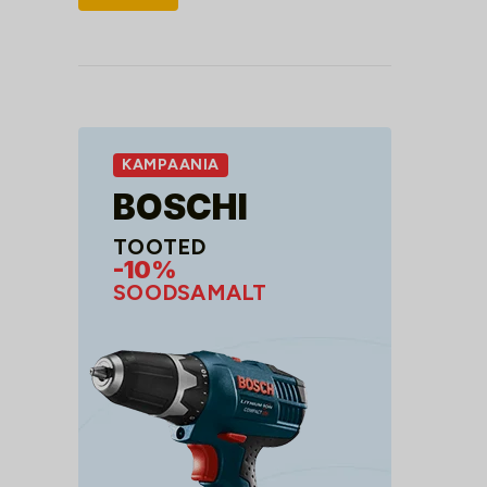
hind
hind
KAMPAANIA
BOSCHI
TOOTED
-10%
SOODSAMALT