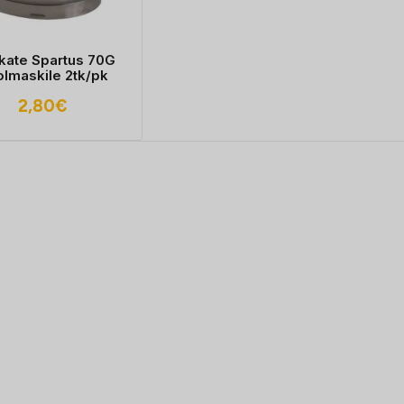
rikate Spartus 70G
lmaskile 2tk/pk
2,80
€