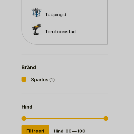
Tööpingid
Torutööriistad
Bränd
Spartus
(1)
Hind
Minimaalne
Maksimaalne
Filtreeri
Hind:
0€
—
10€