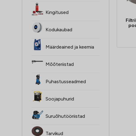
Kingitused
Filt
poo
Kodukaubad
Määrdeained ja keemia
Mõõteriistad
Puhastusseadmed
Soojapuhurid
Suruõhutööriistad
Tarvikud