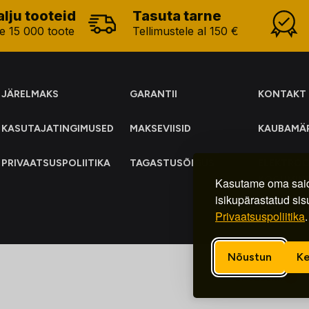
alju tooteid
Tasuta tarne
e 15 000 toote
Tellimustele al 150 €
JÄRELMAKS
GARANTII
KONTAKT
KASUTAJATINGIMUSED
MAKSEVIISID
KAUBAMÄ
PRIVAATSUSPOLIITIKA
TAGASTUSÕIGUS
ELEKTRO
KOGUMIN
Kasutame oma said
isikupärastatud sis
Privaatsuspoliitika
.
Nõustun
Ke