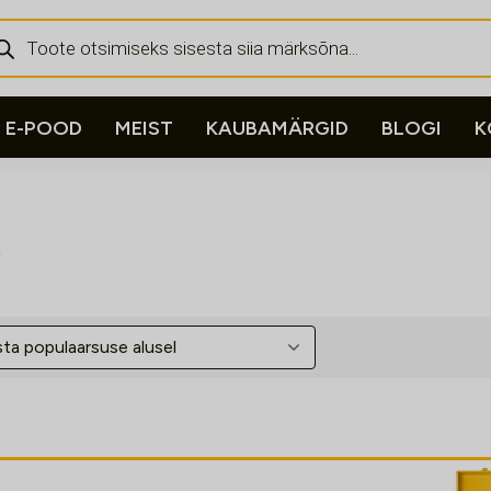
ducts
rch
E-POOD
MEIST
KAUBAMÄRGID
BLOGI
K
"