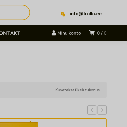
info@trollo.ee
ONTAKT
Minu konto
0
0
Kuvatakse üksik tulemus