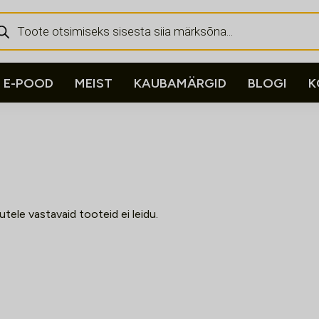
ducts
rch
E-POOD
MEIST
KAUBAMÄRGID
BLOGI
K
kutele vastavaid tooteid ei leidu.