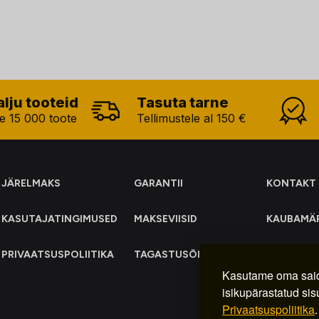
alju tooteid
Tasuta tarne
e 15 000 toote
Tellimustele al 150 €
JÄRELMAKS
GARANTII
KONTAKT
KASUTAJATINGIMUSED
MAKSEVIISID
KAUBAMÄ
PRIVAATSUSPOLIITIKA
TAGASTUSÕIGUS
ELEKTRO
KOGUMIN
Kasutame oma said
isikupärastatud sis
Privaatsuspoliitika
.