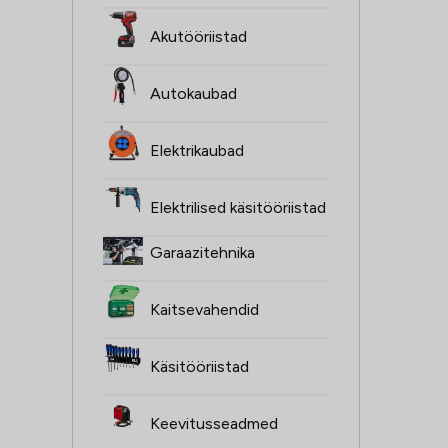
Akutööriistad
Autokaubad
Elektrikaubad
Elektrilised käsitööriistad
Garaazitehnika
Kaitsevahendid
Käsitööriistad
Keevitusseadmed