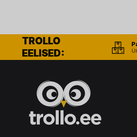
TROLLO
P
EELISED:
Ül