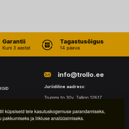
Garantii
Tagastusõigus
Kuni 3 aastat
14 päeva
info@trollo.ee
Juriidiline aadress:
RGID
Trummi tn 30y, Tallinn 12617
ONIKAROMUDE
Kauba väljastamine:
E
il küpsiseid teie kasutuskogemuse parandamiseks,
u pakkumiseks ja liikluse analüüsimiseks.
E-R – 9.00 – 18.00