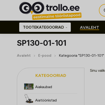
Pro
sea
TOOTEKATEGOORIAD
AVALEHT
SP130-01-101
Avaleht
E-pood
Kategooria "SP130-01-101"
Sinu vali
KATEGOORIAD
Aiakaubad
Aiatööriistad