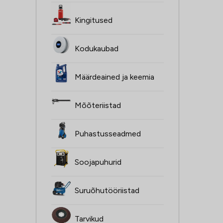
Kingitused
Kodukaubad
Määrdeained ja keemia
Mõõteriistad
Puhastusseadmed
Soojapuhurid
Suruõhutööriistad
Tarvikud