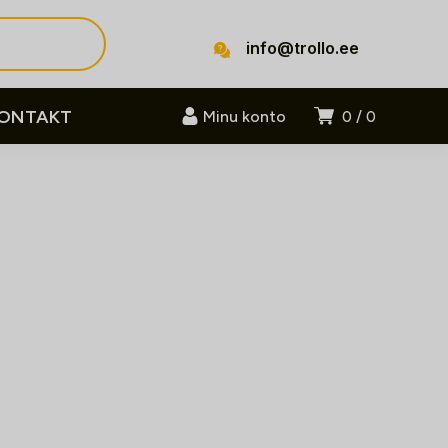
info@trollo.ee
ONTAKT
Minu konto
0
0