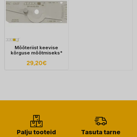
Mõõteriist keevise
kõrguse mõõtmiseks*
29,20
€
Palju tooteid
Tasuta tarne