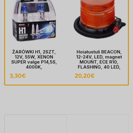
ŻARÓWKI H1, 2SZT,
Hoiatustuli BEACON,
12V, 55W, XENON
12-24V, LED, magnet
SUPER valge P14,5S,
MOUNT, ECE R10,
4000K,
FLASHING, 40 LED,
HOMOLOGACJA
kaabel koos pistik
3,30
€
20,20
€
sobib LIGHTER pesa