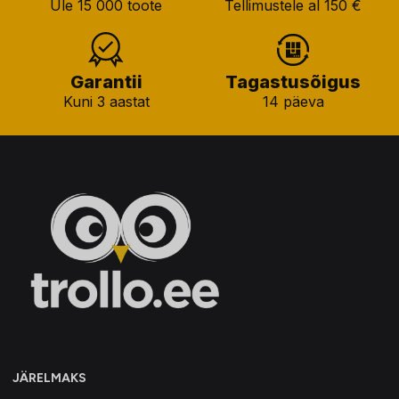
Üle 15 000 toote
Tellimustele al 150 €
Garantii
Tagastusõigus
Kuni 3 aastat
14 päeva
JÄRELMAKS