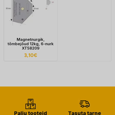
Magnetnurgik,
tõmbejõud 12kg, 6-nurk
XT58209
3,10
€
Palju tooteid
Tasuta tarne