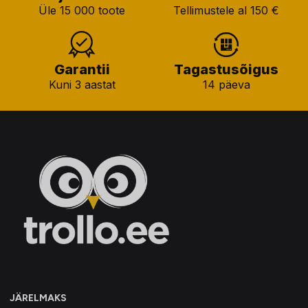
Üle 15 000 toote
Tellimustele al 150 €
Garantii
Tagastusõigus
Kuni 3 aastat
14 päeva
JÄRELMAKS