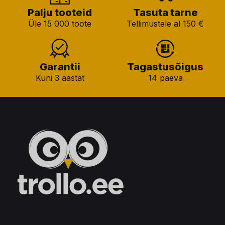
Palju tooteid
Tasuta tarne
Üle 15 000 toote
Tellimustele al 150 €
Garantii
Tagastusõigus
Kuni 3 aastat
14 päeva