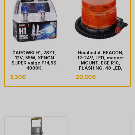
ŻARÓWKI H1, 2SZT,
Hoiatustuli BEACON,
12V, 55W, XENON
12-24V, LED, magnet
SUPER valge P14,5S,
MOUNT, ECE R10,
4000K,
FLASHING, 40 LED,
HOMOLOGACJA
kaabel koos pistik
3,30
€
20,20
€
sobib LIGHTER pesa