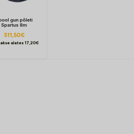
pool gun põleti
Spartus 8m
511,50
€
akse alates
17,20
€