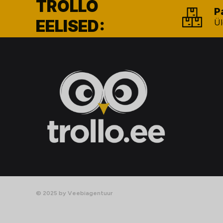
TROLLO
P
EELISED:
Ül
© 2025 by Veebiagentuur