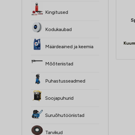
Kingitused
S
Kodukaubad
Kuum
Määrdeained ja keemia
Mõõteriistad
Puhastusseadmed
Soojapuhurid
Suruõhutööriistad
Tarvikud