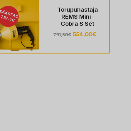
Torupuhastaja
AD
SÄÄST
REMS Mini-
1620.1
Cobra S Set
Algne
Praegune
554,00
€
791,50
€
hind
hind
oli:
on:
791,50€.
554,00€.