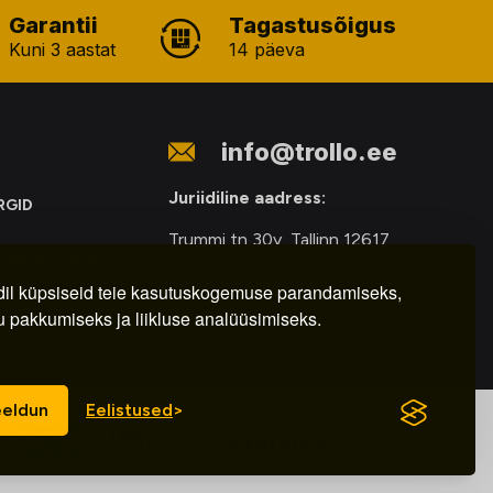
Garantii
Tagastusõigus
Kuni 3 aastat
14 päeva
info@trollo.ee
Juriidiline aadress:
RGID
Trummi tn 30y, Tallinn 12617
ONIKAROMUDE
Kauba väljastamine:
E
il küpsiseid teie kasutuskogemuse parandamiseks,
u pakkumiseks ja liikluse analüüsimiseks.
E-R – 9.00 – 18.00
eldun
Eelistused