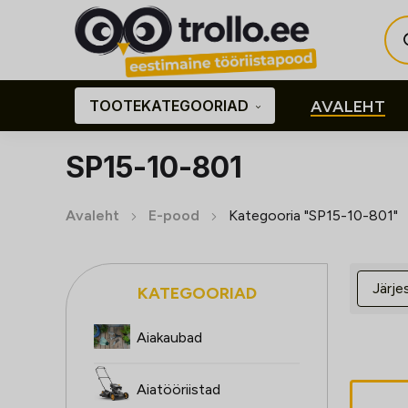
Pro
sea
TOOTEKATEGOORIAD
AVALEHT
SP15-10-801
Avaleht
E-pood
Kategooria "SP15-10-801"
KATEGOORIAD
Aiakaubad
Aiatööriistad