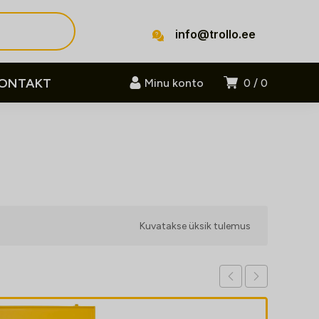
info@trollo.ee
ONTAKT
Minu konto
0
0
Kuvatakse üksik tulemus