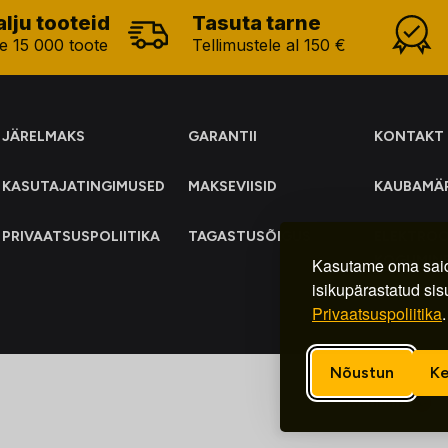
alju tooteid
Tasuta tarne
e 15 000 toote
Tellimustele al 150 €
JÄRELMAKS
GARANTII
KONTAKT
KASUTAJATINGIMUSED
MAKSEVIISID
KAUBAMÄ
PRIVAATSUSPOLIITIKA
TAGASTUSÕIGUS
ELEKTRO
KOGUMIN
Kasutame oma said
isikupärastatud sis
Privaatsuspoliitika
.
Nõustun
Ke