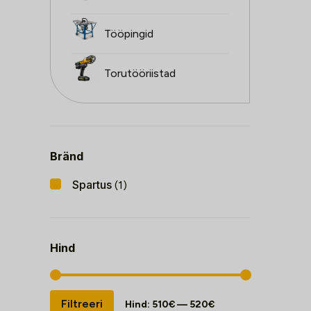
Tööpingid
Torutööriistad
Bränd
Spartus
(1)
Hind
Minimaalne
Maksimaalne
Filtreeri
Hind:
510€
—
520€