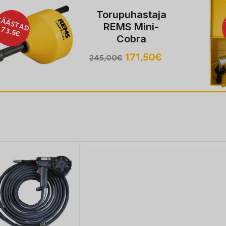
Torupuhastaja
D
SÄÄST
REMS Mini-
237.5€
Cobra
Algne
Praegune
171,50
€
245,00
€
hind
hind
oli:
on:
245,00€.
171,50€.