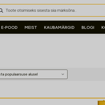
ducts
rch
E-POOD
MEIST
KAUBAMÄRGID
BLOGI
K