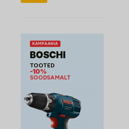
hind
hind
KAMPAANIA
BOSCHI
TOOTED
-10%
SOODSAMALT