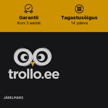
Garantii
Tagastusõigus
Kuni 3 aastat
14 päeva
JÄRELMAKS