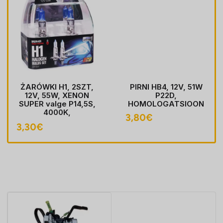
ŻARÓWKI H1, 2SZT,
PIRNI HB4, 12V, 51W
12V, 55W, XENON
P22D,
SUPER valge P14,5S,
HOMOLOGATSIOON
4000K,
3,80
€
HOMOLOGACJA
3,30
€