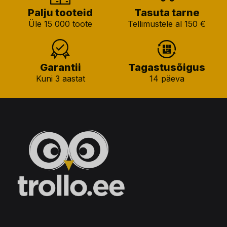
Palju tooteid
Tasuta tarne
Üle 15 000 toote
Tellimustele al 150 €
Garantii
Tagastusõigus
Kuni 3 aastat
14 päeva