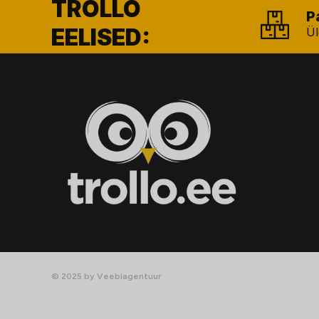
TROLLO
P
EELISED:
Ül
© 2025 by Veebiagentuur