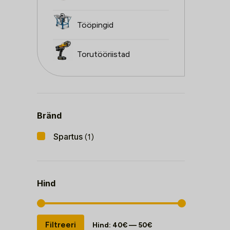
Tööpingid
Torutööriistad
Bränd
Spartus
(1)
Hind
Minimaalne
Maksimaalne
Filtreeri
Hind:
40€
—
50€