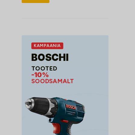
hind
hind
KAMPAANIA
BOSCHI
TOOTED
-10%
SOODSAMALT