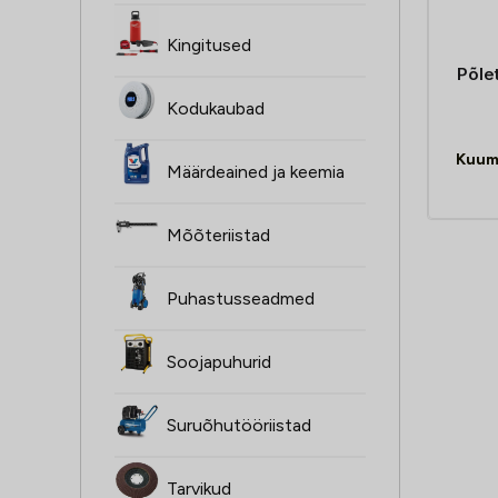
Kingitused
Põlet
Kodukaubad
Kuum
Määrdeained ja keemia
Mõõteriistad
Puhastusseadmed
Soojapuhurid
Suruõhutööriistad
Tarvikud