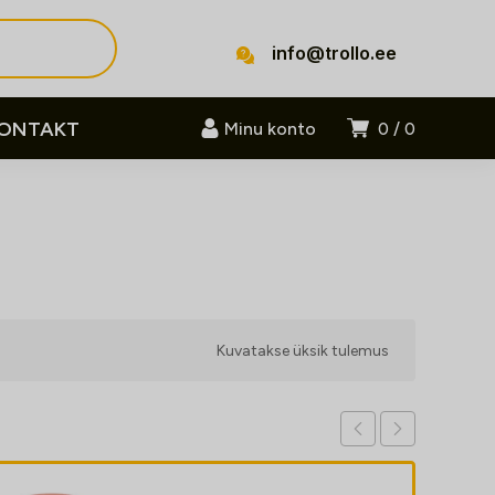
info@trollo.ee
ONTAKT
Minu konto
0
0
Kuvatakse üksik tulemus