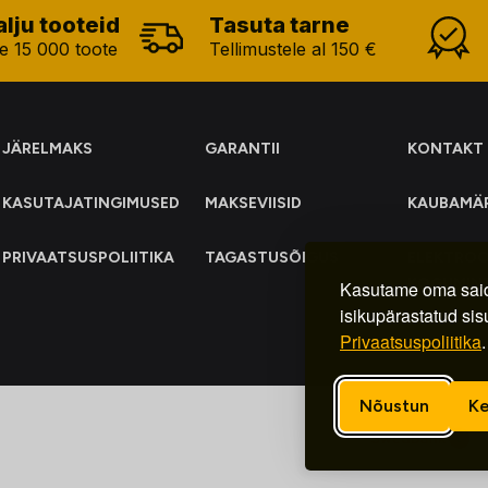
alju tooteid
Tasuta tarne
e 15 000 toote
Tellimustele al 150 €
JÄRELMAKS
GARANTII
KONTAKT
KASUTAJATINGIMUSED
MAKSEVIISID
KAUBAMÄ
PRIVAATSUSPOLIITIKA
TAGASTUSÕIGUS
ELEKTRO
KOGUMIN
Kasutame oma said
isikupärastatud sis
Privaatsuspoliitika
.
Nõustun
Ke