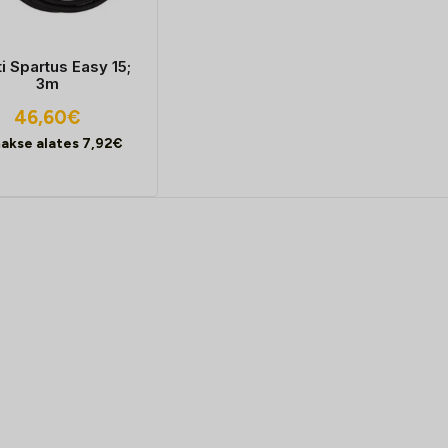
i Spartus Easy 15;
3m
46,60
€
akse alates
7,92
€