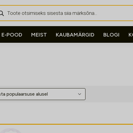
ducts
rch
E-POOD
MEIST
KAUBAMÄRGID
BLOGI
K