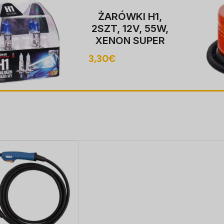
Hoiatustuli
BEACON, 12-24V,
LED, magnet
MOUNT, ECE
20,20
€
R10, FLASHING,
40 LED, kaabel
koos pistik sobib
LIGHTER pesa