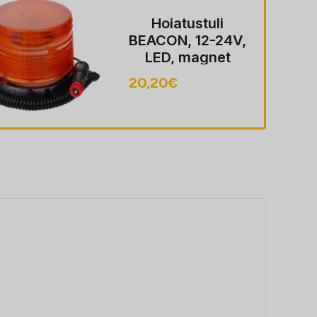
Hoiatustuli
BEACON,12-24V,
LED, magnet
AND SUCTION
48,80
€
CUP MOUNT,
WIRELESS,
ROUND +
REMOTE
juhtimine, ECE
R65, FLASHING,
ROTATING, 45
LED