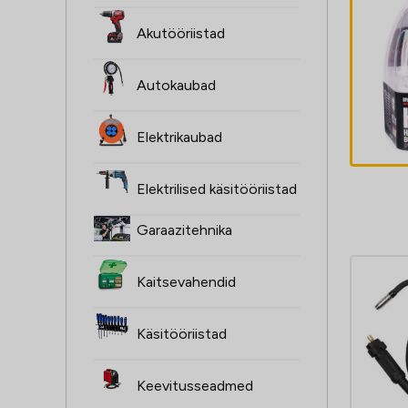
ŻARÓWKI H1,
Akutööriistad
2SZT, 12V, 55W,
XENON SUPER
Autokaubad
valge P14,5S,
3,30
€
4000K,
Elektrikaubad
HOMOLOGACJA
Elektrilised käsitööriistad
Garaazitehnika
Kaitsevahendid
Käsitööriistad
Keevitusseadmed