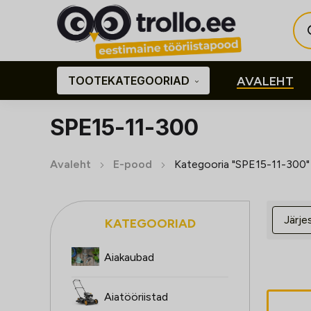
Pro
sea
TOOTEKATEGOORIAD
AVALEHT
SPE15-11-300
Avaleht
E-pood
Kategooria "SPE15-11-300"
KATEGOORIAD
Aiakaubad
Aiatööriistad