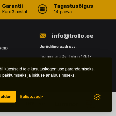
Garantii
Tagastusõigus
Kuni 3 aastat
14 päeva
info@trollo.ee
Juriidiline aadress:
RGID
Trummi tn 30y, Tallinn 12617
ONIKAROMUDE
Kauba väljastamine:
E
il küpsiseid teie kasutuskogemuse parandamiseks,
u pakkumiseks ja liikluse analüüsimiseks.
E-R – 9.00 – 18.00
eldun
Eelistused