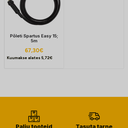
Põleti Spartus Easy 15;
5m
67,30
€
Kuumakse alates
5,72
€
Palju tooteid
Tasuta tarne