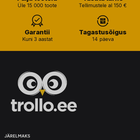
Üle 15 000 toote
Tellimustele al 150 €
Garantii
Tagastusõigus
Kuni 3 aastat
14 päeva
JÄRELMAKS