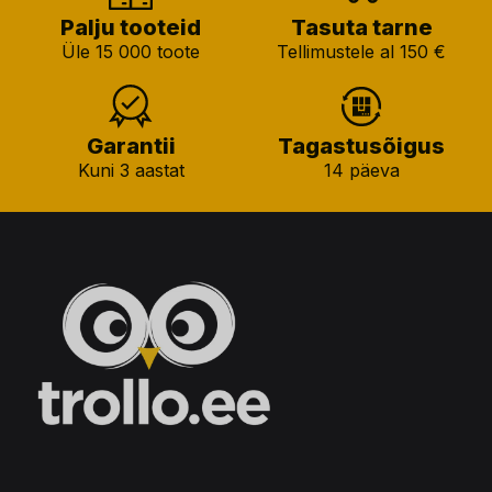
Palju tooteid
Tasuta tarne
Üle 15 000 toote
Tellimustele al 150 €
Garantii
Tagastusõigus
Kuni 3 aastat
14 päeva