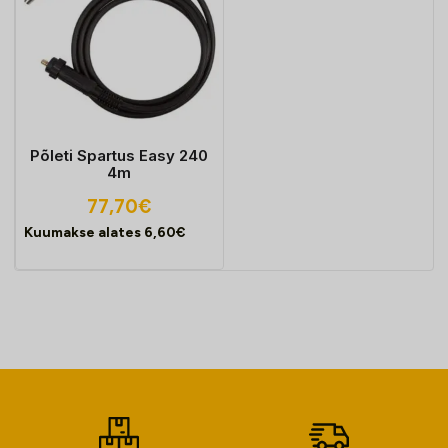
Põleti Spartus Easy 240
4m
77,70
€
Kuumakse alates
6,60
€