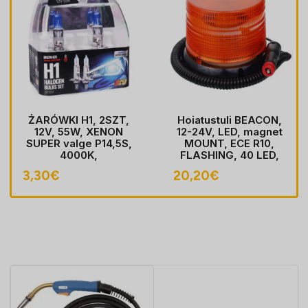
ŻARÓWKI H1, 2SZT,
Hoiatustuli BEACON,
12V, 55W, XENON
12-24V, LED, magnet
SUPER valge P14,5S,
MOUNT, ECE R10,
4000K,
FLASHING, 40 LED,
HOMOLOGACJA
kaabel koos pistik
3,30
€
20,20
€
sobib LIGHTER pesa