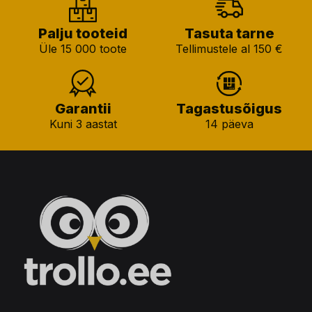
Palju tooteid
Tasuta tarne
Üle 15 000 toote
Tellimustele al 150 €
Garantii
Tagastusõigus
Kuni 3 aastat
14 päeva