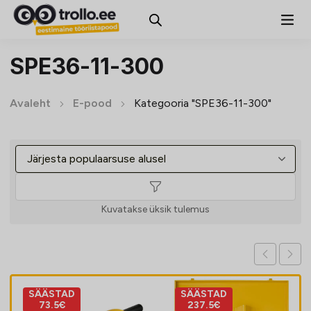
SPE36-11-300
Avaleht
E-pood
Kategooria "SPE36-11-300"
Kuvatakse üksik tulemus
SÄÄSTAD
SÄÄSTAD
73.5€
237.5€