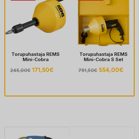
Torupuhastaja REMS
Torupuhastaja REMS
Mini-Cobra
Mini-Cobra S Set
egune
Algne
Praegune
Algne
Prae
171,50
€
554,00
€
245,00
€
791,50
€
hind
hind
hind
hind
oli:
on:
oli:
on:
30€.
245,00€.
171,50€.
791,50€.
554,0