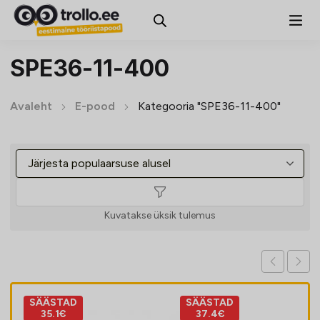
SPE36-11-400
Avaleht
E-pood
Kategooria "SPE36-11-400"
Kuvatakse üksik tulemus
SÄÄSTAD
SÄÄSTAD
35.1€
37.4€