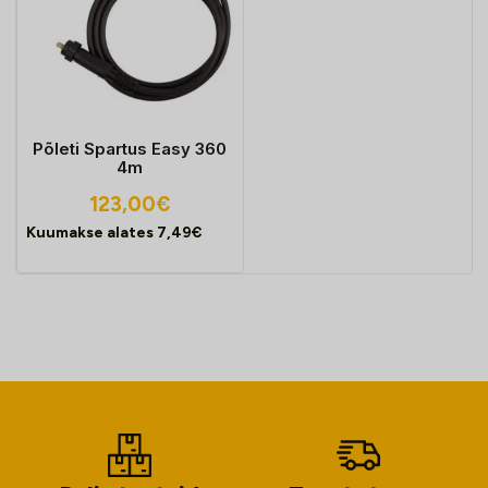
Põleti Spartus Easy 360
4m
123,00
€
Kuumakse alates
7,49
€