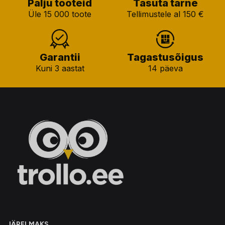
Palju tooteid
Tasuta tarne
Üle 15 000 toote
Tellimustele al 150 €
Garantii
Tagastusõigus
Kuni 3 aastat
14 päeva
JÄRELMAKS