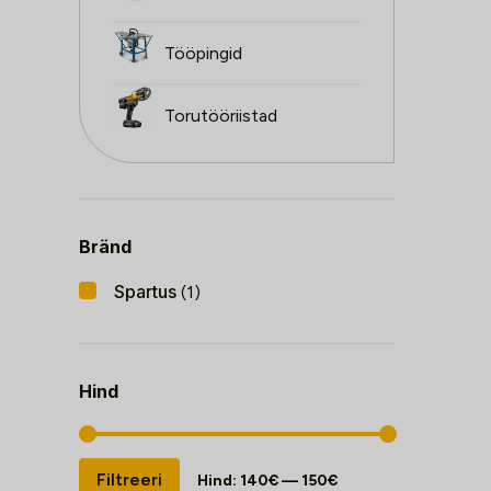
Tööpingid
Torutööriistad
Bränd
Spartus
(1)
Hind
Minimaalne
Maksimaalne
Filtreeri
Hind:
140€
—
150€