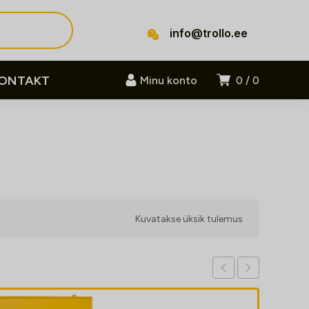
info@trollo.ee
ONTAKT
Minu konto
0
0
Kuvatakse üksik tulemus