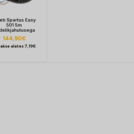
eti Spartus Easy
501 5m
delikjahutusega
144,90
€
akse alates
7,19
€