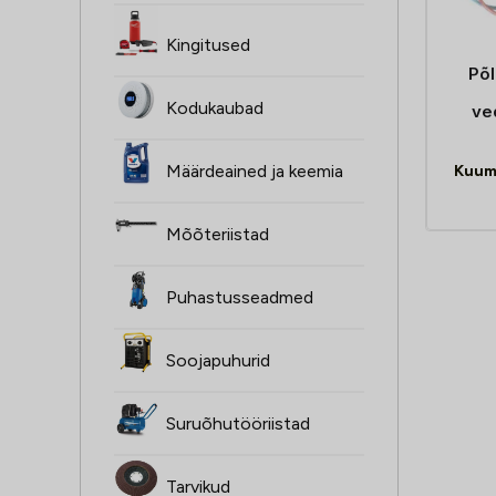
Kingitused
Põl
Kodukaubad
ve
Määrdeained ja keemia
Kuum
Mõõteriistad
Puhastusseadmed
Soojapuhurid
Suruõhutööriistad
Tarvikud