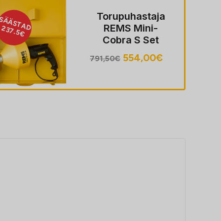
Torupuhastaja
SÄÄSTAD
REMS Mini-
237.5€
Cobra S Set
Algne
Praegune
554,00
€
791,50
€
hind
hind
oli:
on:
791,50€.
554,00€.