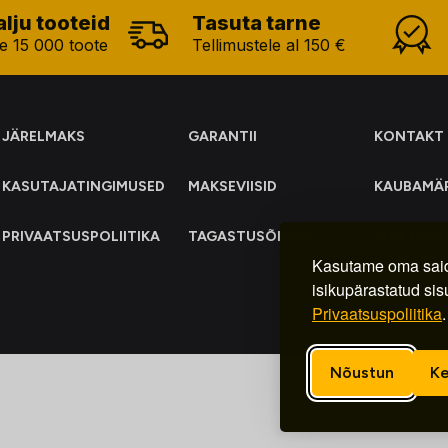
alju tooteid
Tasuta tarne
e 15 000 toote
Tellimustele al 150 €
JÄRELMAKS
GARANTII
KONTAKT
KASUTAJATINGIMUSED
MAKSEVIISID
KAUBAMÄ
PRIVAATSUSPOLIITIKA
TAGASTUSÕIGUS
ELEKTRO
KOGUMIN
Kasutame oma said
isikupärastatud sis
Privaatsuspoliitika
.
Nõustun
Ke