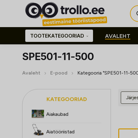
Pro
sea
TOOTEKATEGOORIAD
AVALEHT
SPE501-11-500
Avaleht
E-pood
Kategooria "SPE501-11-50
KATEGOORIAD
Aiakaubad
Aiatööriistad