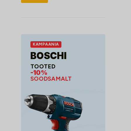
hind
hind
KAMPAANIA
BOSCHI
TOOTED
-10%
SOODSAMALT