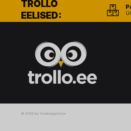
TROLLO
P
EELISED:
Ül
© 2025 by Veebiagentuur