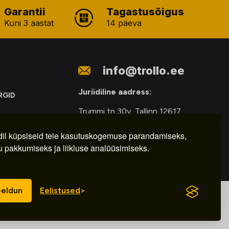
Garantii
Tagastusõigus
Kuni 3 aastat
14 päeva
info@trollo.ee
Juriidiline aadress:
RGID
Trummi tn 30y, Tallinn 12617
ONIKAROMUDE
Kauba väljastamine:
E
il küpsiseid teie kasutuskogemuse parandamiseks,
u pakkumiseks ja liikluse analüüsimiseks.
E-R – 9.00 – 18.00
eldun
Eelistused