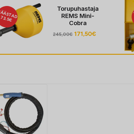
Torupuhastaja
SÄÄSTAD
REMS Mini-
73.5€
Cobra
Algne
Praegune
171,50
€
245,00
€
hind
hind
oli:
on:
245,00€.
171,50€.