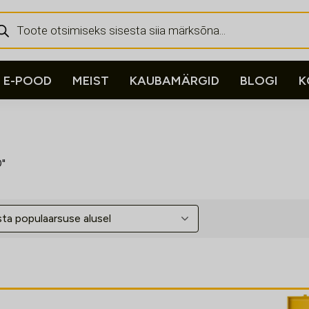
ducts
rch
E-POOD
MEIST
KAUBAMÄRGID
BLOGI
K
0"