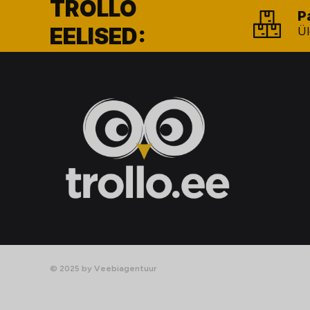
TROLLO
P
EELISED:
Ül
© 2025 by Veebiagentuur