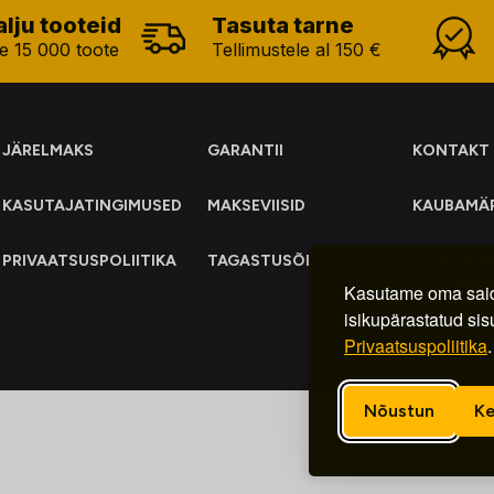
alju tooteid
Tasuta tarne
e 15 000 toote
Tellimustele al 150 €
JÄRELMAKS
GARANTII
KONTAKT
KASUTAJATINGIMUSED
MAKSEVIISID
KAUBAMÄ
PRIVAATSUSPOLIITIKA
TAGASTUSÕIGUS
ELEKTRO
KOGUMIN
Kasutame oma said
isikupärastatud sis
Privaatsuspoliitika
.
Nõustun
Ke