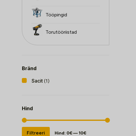
Tööpingid
Torutööriistad
Bränd
Sacit
(1)
Hind
Minimaalne
Maksimaalne
Filtreeri
Hind:
0€
—
10€