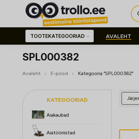
Pro
sea
TOOTEKATEGOORIAD
AVALEHT
SPL000382
Avaleht
E-pood
Kategooria "SPL000382"
KATEGOORIAD
Aiakaubad
Aiatööriistad