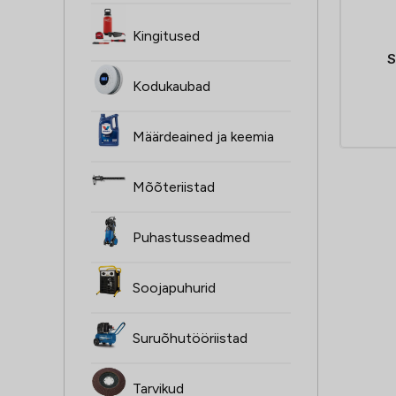
Kingitused
S
Kodukaubad
Määrdeained ja keemia
Mõõteriistad
Puhastusseadmed
Soojapuhurid
Suruõhutööriistad
Tarvikud