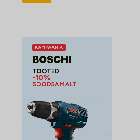
hind
hind
KAMPAANIA
BOSCHI
TOOTED
-10%
SOODSAMALT