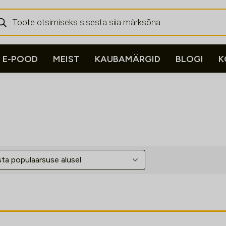
ducts
rch
E-POOD
MEIST
KAUBAMÄRGID
BLOGI
K