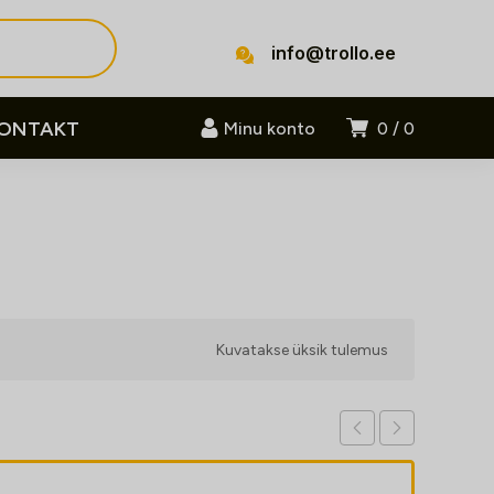
info@trollo.ee
ONTAKT
Minu konto
0
0
Kuvatakse üksik tulemus