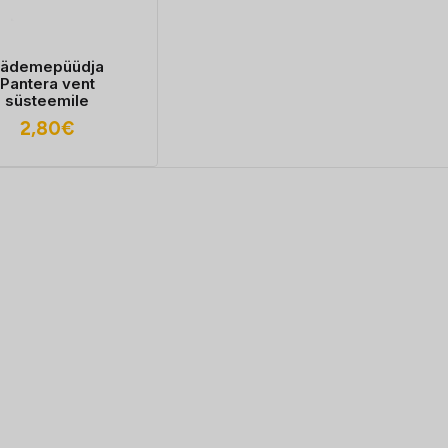
ädemepüüdja
Pantera vent
süsteemile
2,80
€