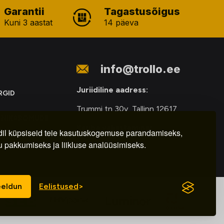
Garantii
Tagastusõigus
Kuni 3 aastat
14 päeva
info@trollo.ee
Juriidiline aadress:
RGID
Trummi tn 30y, Tallinn 12617
ONIKAROMUDE
Kauba väljastamine:
E
il küpsiseid teie kasutuskogemuse parandamiseks,
u pakkumiseks ja liikluse analüüsimiseks.
E-R – 9.00 – 18.00
eldun
Eelistused