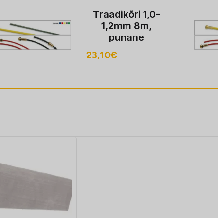
Traadikõri 1,0-
1,2mm 8m,
punane
23,10
€