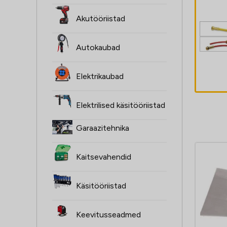
Akutööriistad
Traadikõri 1,0-
1,2mm 5m
Autokaubad
punane Fronius
põletile
Elektrikaubad
Elektrilised käsitööriistad
Garaazitehnika
Kaitsevahendid
Käsitööriistad
Keevitusseadmed