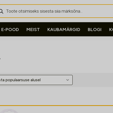
ducts
rch
E-POOD
MEIST
KAUBAMÄRGID
BLOGI
K
"