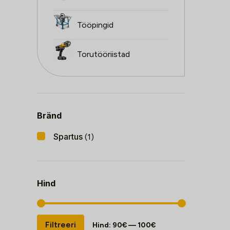
Tööpingid
Torutööriistad
Bränd
Spartus
(1)
Hind
Minimaalne
Maksimaalne
Filtreeri
Hind:
90€
—
100€