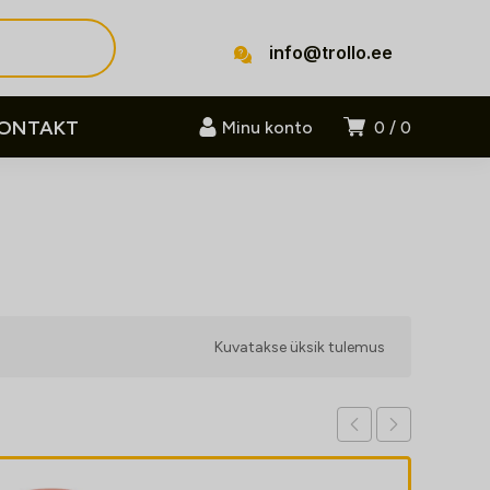
info@trollo.ee
ONTAKT
Minu konto
0
0
Kuvatakse üksik tulemus