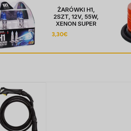
1,
Hoiatustu
55W,
BEACON, 12
PER
LED, mag
5S,
MOUNT, 
20,20
€
R10, FLASH
CJA
40 LED, ka
koos pistik 
LIGHTER p