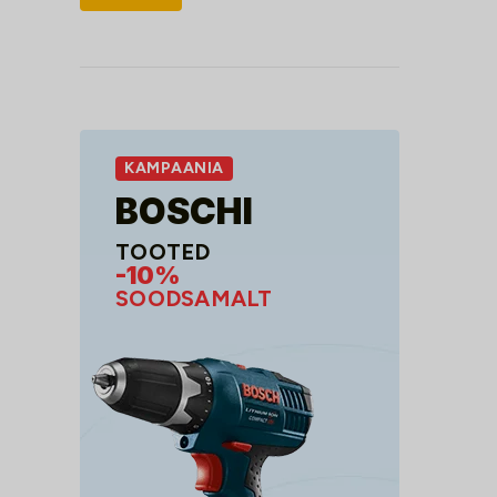
hind
hind
KAMPAANIA
BOSCHI
TOOTED
-10%
SOODSAMALT