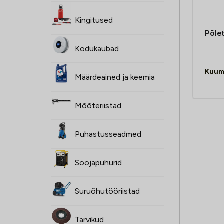
Kingitused
Põle
Kodukaubad
Kuum
Määrdeained ja keemia
Mõõteriistad
Puhastusseadmed
Soojapuhurid
Suruõhutööriistad
Tarvikud