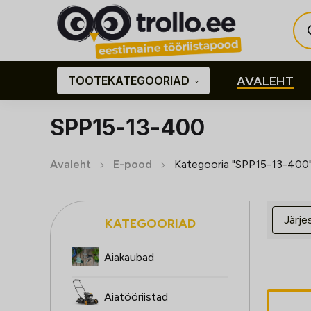
Pro
sea
TOOTEKATEGOORIAD
AVALEHT
SPP15-13-400
Avaleht
E-pood
Kategooria "SPP15-13-400
KATEGOORIAD
Aiakaubad
Aiatööriistad