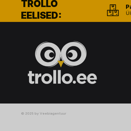
TROLLO
P
EELISED:
Ül
© 2025 by Veebiagentuur