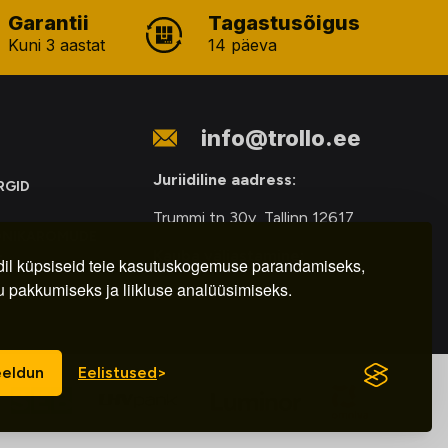
Garantii
Tagastusõigus
Kuni 3 aastat
14 päeva
info@trollo.ee
Juriidiline aadress:
RGID
Trummi tn 30y, Tallinn 12617
ONIKAROMUDE
Kauba väljastamine:
E
il küpsiseid teie kasutuskogemuse parandamiseks,
u pakkumiseks ja liikluse analüüsimiseks.
E-R – 9.00 – 18.00
eldun
Eelistused