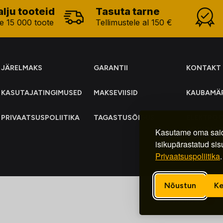
alju tooteid
Tasuta tarne
e 15 000 toote
Tellimustele al 150 €
JÄRELMAKS
GARANTII
KONTAKT
KASUTAJATINGIMUSED
MAKSEVIISID
KAUBAMÄ
PRIVAATSUSPOLIITIKA
TAGASTUSÕIGUS
ELEKTRO
KOGUMIN
Kasutame oma said
isikupärastatud sis
Privaatsuspoliitika
.
Nõustun
Ke