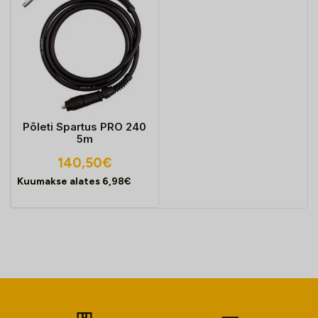
Põleti Spartus PRO 240
5m
140,50
€
Kuumakse alates
6,98
€