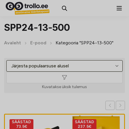
SPP24-13-500
Avaleht
E-pood
Kategooria "SPP24-13-500"
Kuvatakse üksik tulemus
SÄÄSTAD
SÄÄSTAD
73.5€
237.5€