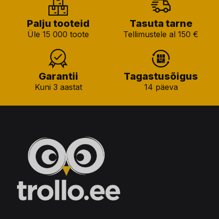
Palju tooteid
Tasuta tarne
Üle 15 000 toote
Tellimustele al 150 €
Garantii
Tagastusõigus
Kuni 3 aastat
14 päeva