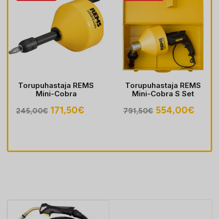
Torupuhastaja REMS
Torupuhastaja REMS
Mini-Cobra
Mini-Cobra S Set
egune
Algne
Praegune
Algne
Prae
171,50
€
554,00
€
245,00
€
791,50
€
hind
hind
hind
hind
oli:
on:
oli:
on:
30€.
245,00€.
171,50€.
791,50€.
554,0