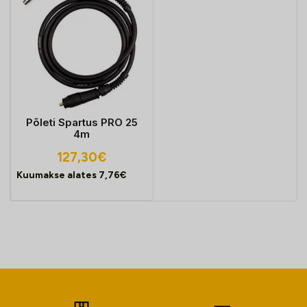
Põleti Spartus PRO 25
4m
127,30
€
Kuumakse alates
7,76
€