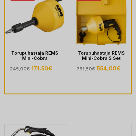
Torupuhastaja REMS
Torupuhastaja REMS
Mini-Cobra
Mini-Cobra S Set
egune
Algne
Praegune
Algne
Prae
171,50
€
554,00
€
245,00
€
791,50
€
hind
hind
hind
hind
oli:
on:
oli:
on:
30€.
245,00€.
171,50€.
791,50€.
554,0