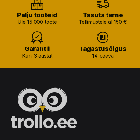
Palju tooteid
Tasuta tarne
Üle 15 000 toote
Tellimustele al 150 €
Garantii
Tagastusõigus
Kuni 3 aastat
14 päeva