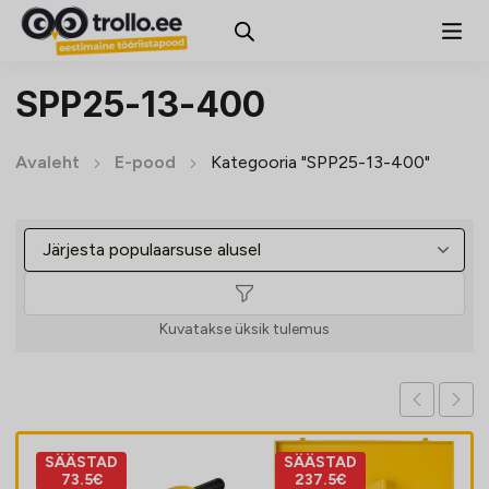
SPP25-13-400
Avaleht
E-pood
Kategooria "SPP25-13-400"
Kuvatakse üksik tulemus
SÄÄSTAD
SÄÄSTAD
73.5€
237.5€