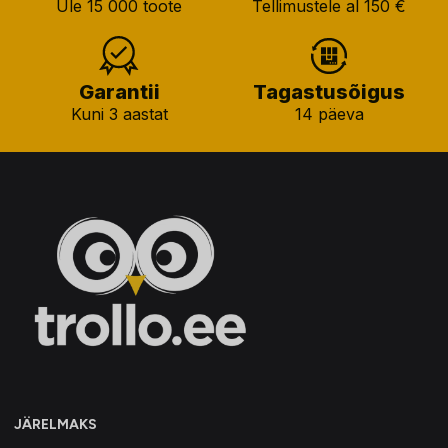
Üle 15 000 toote
Tellimustele al 150 €
Garantii
Tagastusõigus
Kuni 3 aastat
14 päeva
JÄRELMAKS