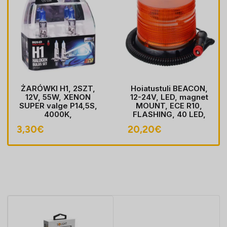
ŻARÓWKI H1, 2SZT,
Hoiatustuli BEACON,
12V, 55W, XENON
12-24V, LED, magnet
SUPER valge P14,5S,
MOUNT, ECE R10,
4000K,
FLASHING, 40 LED,
HOMOLOGACJA
kaabel koos pistik
3,30
€
20,20
€
sobib LIGHTER pesa