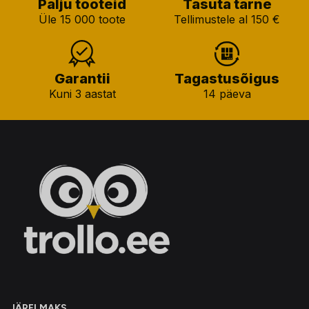
Palju tooteid
Tasuta tarne
Üle 15 000 toote
Tellimustele al 150 €
Garantii
Tagastusõigus
Kuni 3 aastat
14 päeva
JÄRELMAKS