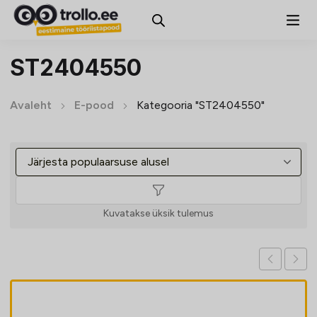
ST2404550
Avaleht
E-pood
Kategooria "ST2404550"
Kuvatakse üksik tulemus