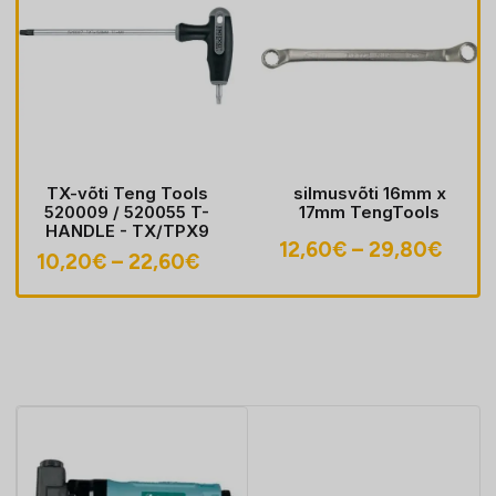
TX-võti Teng Tools
silmusvõti 16mm x
520009 / 520055 T-
17mm TengTools
HANDLE - TX/TPX9
avahemik:
Hinn
12,60
€
–
29,80
€
Hinnavahemik:
10,20
€
–
22,60
€
0€
12,6
10,20€
kuni
kuni
€
29,8
22,60€