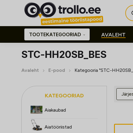
Pro
sea
TOOTEKATEGOORIAD
AVALEHT
STC-HH20SB_BES
Avaleht
E-pood
Kategooria "STC-HH20SB
KATEGOORIAD
Aiakaubad
Aiatööriistad