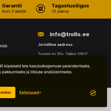
Garantii
Tagastusõigus
Kuni 3 aastat
14 päeva
info@trollo.ee
Juriidiline aadress:
RGID
Trummi tn 30y, Tallinn 12617
ONIKAROMUDE
Kauba väljastamine:
E
il küpsiseid teie kasutuskogemuse parandamiseks,
u pakkumiseks ja liikluse analüüsimiseks.
E-R – 9.00 – 18.00
eldun
Eelistused