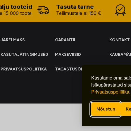
alju tooteid
Tasuta tarne
e 15 000 toote
Tellimustele al 150 €
JÄRELMAKS
GARANTII
KONTAKT
KASUTAJATINGIMUSED
MAKSEVIISID
KAUBAMÄ
PRIVAATSUSPOLIITIKA
TAGASTUSÕIGUS
ELEKTRO
KOGUMIN
Kasutame oma said
isikupärastatud sis
Privaatsuspoliitika
.
Nõustun
Ke