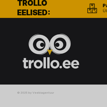
TROLLO
P
EELISED:
Ül
© 2025 by Veebiagentuur