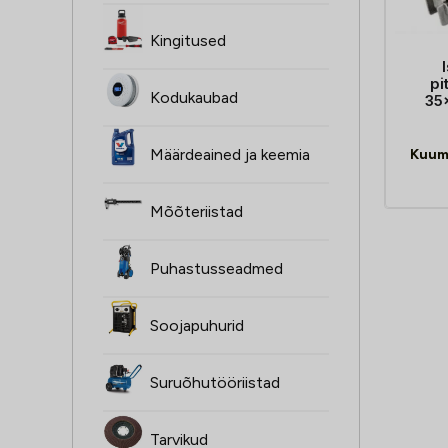
Kingitused
pi
Kodukaubad
35
Määrdeained ja keemia
Kuum
Mõõteriistad
Puhastusseadmed
Soojapuhurid
Suruõhutööriistad
Tarvikud