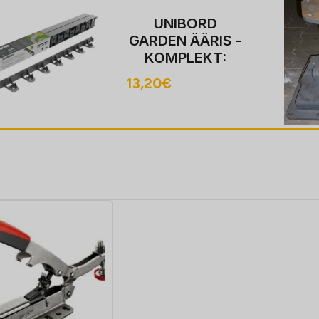
UNIBORD
GARDEN ÄÄRIS -
KOMPLEKT:
MUST ÄÄR
13,20
€
45mm x 4m + 16
KINNITUSKRONS
TEINI