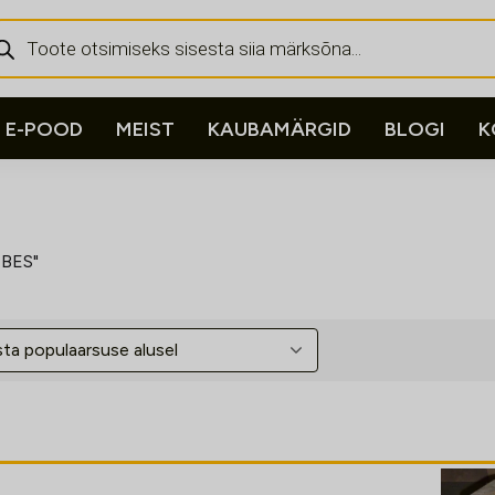
ducts
rch
E-POOD
MEIST
KAUBAMÄRGID
BLOGI
K
_BES"