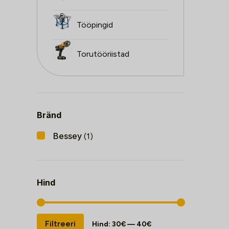
Tööpingid
Torutööriistad
Bränd
Bessey
(1)
Hind
Minimaalne
Maksimaalne
Filtreeri
Hind:
30€
—
40€