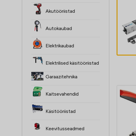
Akutööriistad
MTZ FI 82/90MM
LAAGRI LAAGER
Autokaubad
9,20
€
Elektrikaubad
Elektrilised käsitööriistad
Garaazitehnika
Kaitsevahendid
Käsitööriistad
Keevitusseadmed