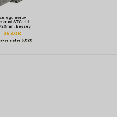
Isereguleeruv
tskruvi STC-HH
x20mm, Bessey
35,40
€
akse alates
6,02
€