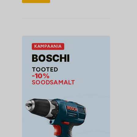
hind
hind
KAMPAANIA
BOSCHI
TOOTED
-10%
SOODSAMALT