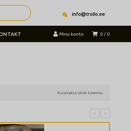
info@trollo.ee
ONTAKT
Minu konto
0
0
Kuvatakse üksik tulemus