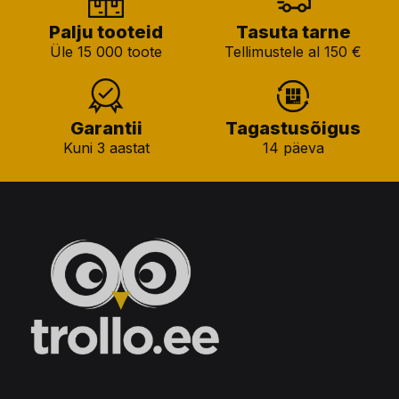
Palju tooteid
Tasuta tarne
Üle 15 000 toote
Tellimustele al 150 €
Garantii
Tagastusõigus
Kuni 3 aastat
14 päeva