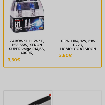
ŻARÓWKI H1, 2SZT,
PIRNI HB4, 12V, 51W
12V, 55W, XENON
P22D,
SUPER valge P14,5S,
HOMOLOGATSIOON
4000K,
3,80
€
HOMOLOGACJA
3,30
€