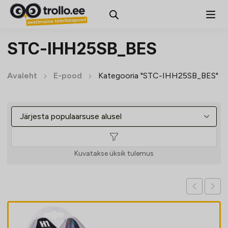
STC-IHH25SB_BES
Avaleht
E-pood
Kategooria "STC-IHH25SB_BES"
Kuvatakse üksik tulemus