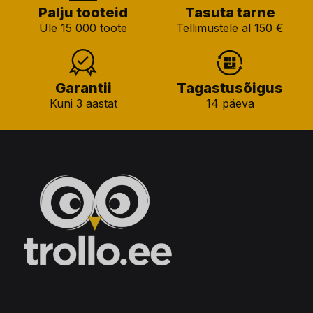
Palju tooteid
Tasuta tarne
Üle 15 000 toote
Tellimustele al 150 €
Garantii
Tagastusõigus
Kuni 3 aastat
14 päeva