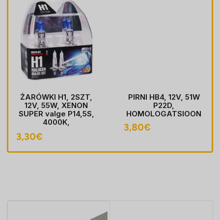
ŻARÓWKI H1, 2SZT,
PIRNI HB4, 12V, 51W
12V, 55W, XENON
P22D,
SUPER valge P14,5S,
HOMOLOGATSIOON
4000K,
3,80
€
HOMOLOGACJA
3,30
€