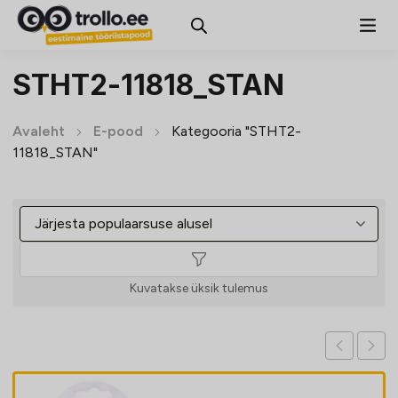
STHT2-11818_STAN
Avaleht
E-pood
Kategooria "STHT2-
11818_STAN"
Kuvatakse üksik tulemus