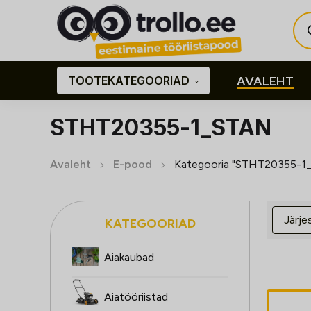
Pro
sea
TOOTEKATEGOORIAD
AVALEHT
STHT20355-1_STAN
Avaleht
E-pood
Kategooria "STHT20355-1
KATEGOORIAD
Aiakaubad
Aiatööriistad