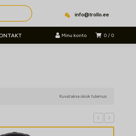
info@trollo.ee
ONTAKT
Minu konto
0
0
Kuvatakse üksik tulemus