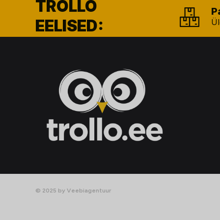
TROLLO
P
EELISED:
Ül
© 2025 by Veebiagentuur