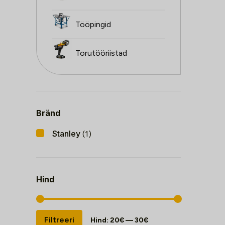
Tööpingid
Torutööriistad
Bränd
Stanley
(1)
Hind
Minimaalne
Maksimaalne
Filtreeri
Hind:
20€
—
30€