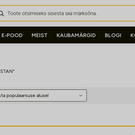
ducts
rch
E-POOD
MEIST
KAUBAMÄRGID
BLOGI
K
_STAN"