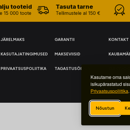
alju tooteid
Tasuta tarne
e 15 000 toote
Tellimustele al 150 €
JÄRELMAKS
GARANTII
KONTAKT
KASUTAJATINGIMUSED
MAKSEVIISID
KAUBAMÄ
PRIVAATSUSPOLIITIKA
TAGASTUSÕIGUS
ELEKTRO
KOGUMIN
Kasutame oma said
isikupärastatud sis
Privaatsuspoliitika
.
Nõustun
Ke