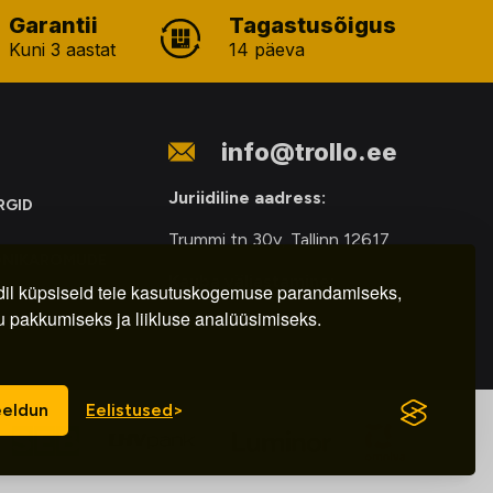
Garantii
Tagastusõigus
Kuni 3 aastat
14 päeva
info@trollo.ee
Juriidiline aadress:
RGID
Trummi tn 30y, Tallinn 12617
ONIKAROMUDE
Kauba väljastamine:
E
il küpsiseid teie kasutuskogemuse parandamiseks,
u pakkumiseks ja liikluse analüüsimiseks.
E-R – 9.00 – 18.00
eldun
Eelistused