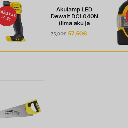
Akulamp LED
ÄSTAD
SÄ
Dewalt DCL040N
.5€
3
(ilma aku ja
laadijata)
Algne
Praegune
57,50
€
75,00
€
hind
hind
oli:
on:
75,00€.
57,50€.