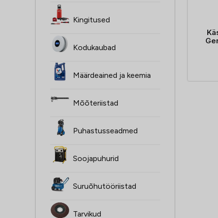
Kingitused
Kä
Gen
Kodukaubad
Määrdeained ja keemia
Mõõteriistad
Puhastusseadmed
Soojapuhurid
Suruõhutööriistad
Tarvikud