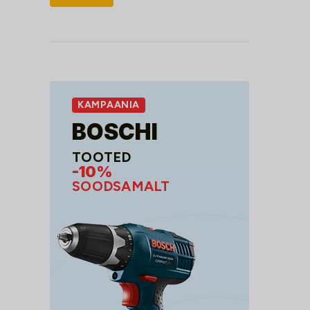
hind
hind
KAMPAANIA
BOSCHI
TOOTED
-10%
SOODSAMALT