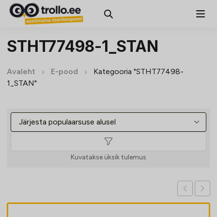
STHT77498-1_STAN
Avaleht
E-pood
Kategooria "STHT77498-
1_STAN"
Kuvatakse üksik tulemus