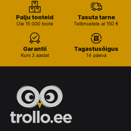
Palju tooteid
Tasuta tarne
Üle 15 000 toote
Tellimustele al 150 €
Garantii
Tagastusõigus
Kuni 3 aastat
14 päeva