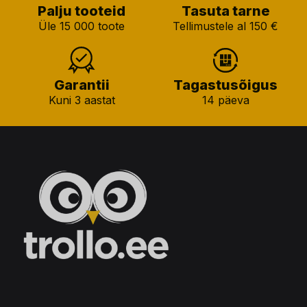
Palju tooteid
Tasuta tarne
Üle 15 000 toote
Tellimustele al 150 €
Garantii
Tagastusõigus
Kuni 3 aastat
14 päeva