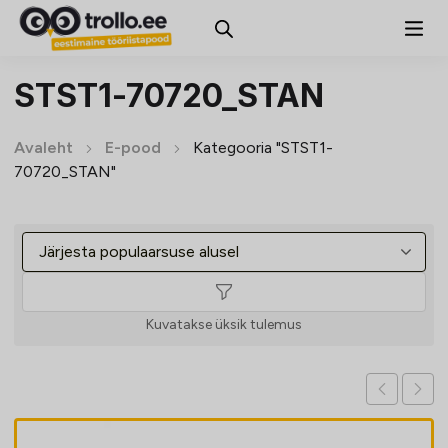
STST1-70720_STAN
Avaleht
E-pood
Kategooria "STST1-
70720_STAN"
Kuvatakse üksik tulemus