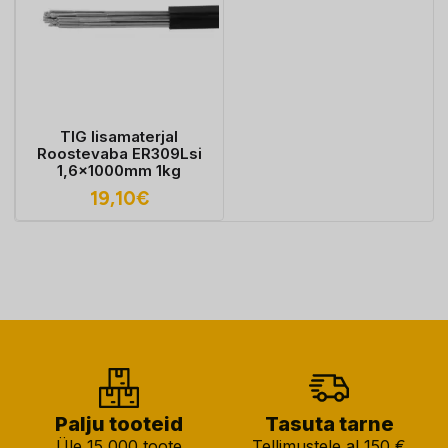
TIG lisamaterjal
Roostevaba ER309Lsi
1,6x1000mm 1kg
19,10
€
Palju tooteid
Tasuta tarne
Üle 15 000 toote
Tellimustele al 150 €