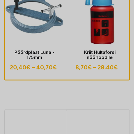
Pöördplaat Luna -
Kriit Hultaforsi
175mm
nöörloodile
navahemik:
Hinnavahemik:
Hinna
20,40
€
–
40,70
€
8,70
€
–
28,40
€
70€
20,40€
8,70€
i
kuni
kuni
00€
40,70€
28,40