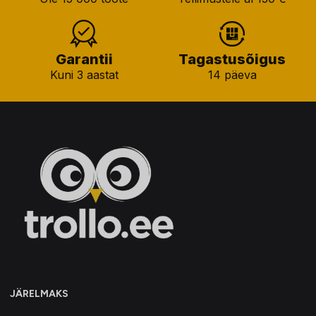
Garantii
Tagastusõigus
Kuni 3 aastat
14 päeva
JÄRELMAKS