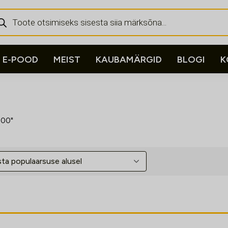
ducts
rch
E-POOD
MEIST
KAUBAMÄRGID
BLOGI
K
100"