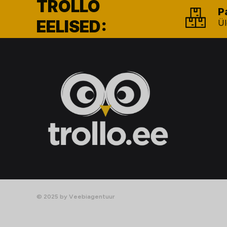
TROLLO
P
EELISED:
Ül
© 2025 by Veebiagentuur