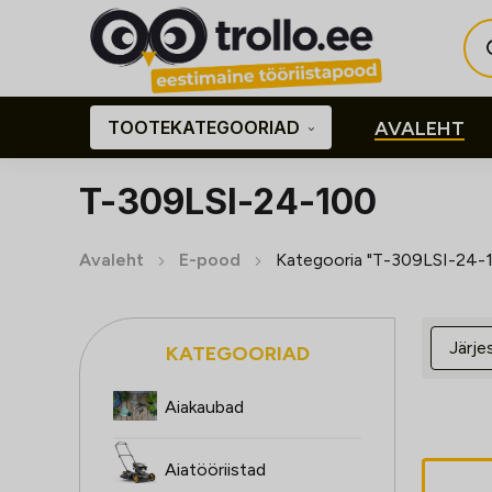
Pro
sea
TOOTEKATEGOORIAD
AVALEHT
T-309LSI-24-100
Avaleht
E-pood
Kategooria "T-309LSI-24-
KATEGOORIAD
Aiakaubad
Aiatööriistad