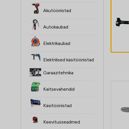
Akutööriistad
SPRAY
pihustiotsak
Autokaubad
Elektrikaubad
Elektrilised käsitööriistad
Garaazitehnika
Kaitsevahendid
Käsitööriistad
Keevitusseadmed