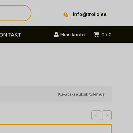
info@trollo.ee
ONTAKT
Minu konto
0
0
Kuvatakse üksik tulemus