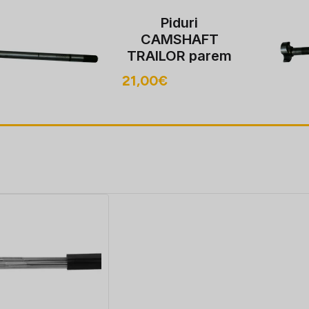
Piduri
CAMSHAFT
TRAILOR parem
LENGHT: 640/10
21,00
€
hambaga