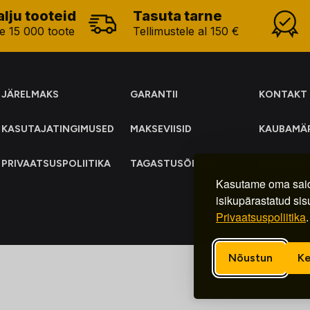
alju tooteid
Tasuta tarne
e 15 000 toote
Tellimustele al 150 €
JÄRELMAKS
GARANTII
KONTAKT
KASUTAJATINGIMUSED
MAKSEVIISID
KAUBAMÄ
PRIVAATSUSPOLIITIKA
TAGASTUSÕIGUS
ELEKTRO
KOGUMIN
Kasutame oma said
isikupärastatud sis
Privaatsuspoliitika
.
Nõustun
Ke