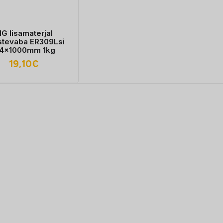
IG lisamaterjal
tevaba ER309Lsi
,4x1000mm 1kg
19,10
€