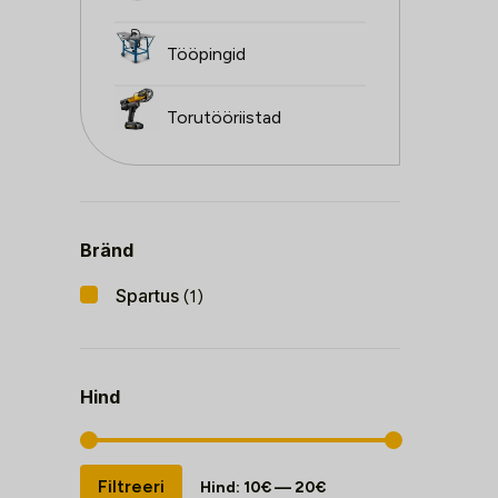
Tööpingid
Torutööriistad
Bränd
Spartus
(1)
Hind
Minimaalne
Maksimaalne
Filtreeri
Hind:
10€
—
20€