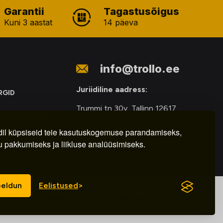
Garantii
Tagastusõigus
Kuni 3 aastat
14 päeva
info@trollo.ee
Juriidiline aadress:
RGID
Trummi tn 30y, Tallinn 12617
ONIKAROMUDE
Kauba väljastamine:
E
il küpsiseid teie kasutuskogemuse parandamiseks,
u pakkumiseks ja liikluse analüüsimiseks.
E-R – 9.00 – 18.00
eldun
Eelistused