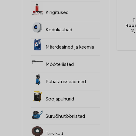
Kingitused
T
Roos
Kodukaubad
2
Määrdeained ja keemia
Mõõteriistad
Puhastusseadmed
Soojapuhurid
Suruõhutööriistad
Tarvikud