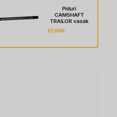
Piduri
CAMSHAFT
TRAILOR vasak
LENGHT: 640/10
21,00
€
hambaga