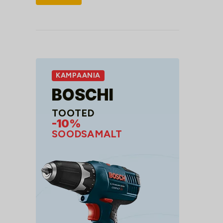
hind
hind
KAMPAANIA
BOSCHI
TOOTED
-10%
SOODSAMALT