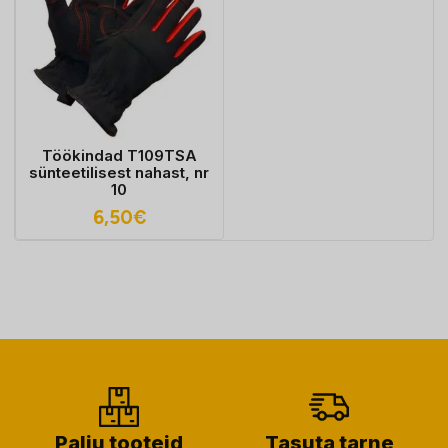
Töökindad T109TSA
sünteetilisest nahast, nr
10
6,50
€
Palju tooteid
Tasuta tarne