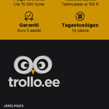
Üle 15 000 toote
Tellimustele al 150 €
Garantii
Tagastusõigus
Kuni 3 aastat
14 päeva
JÄRELMAKS