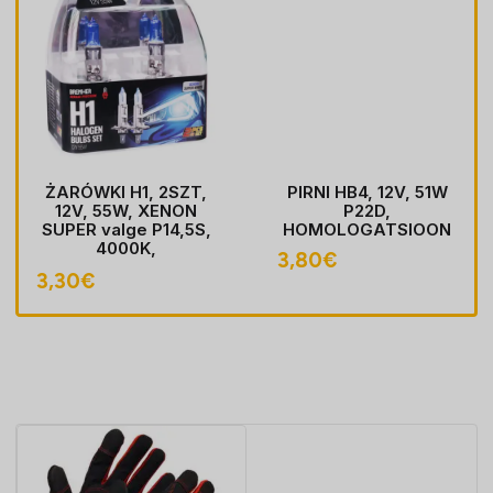
ŻARÓWKI H1, 2SZT,
PIRNI HB4, 12V, 51W
12V, 55W, XENON
P22D,
SUPER valge P14,5S,
HOMOLOGATSIOON
4000K,
3,80
€
HOMOLOGACJA
3,30
€