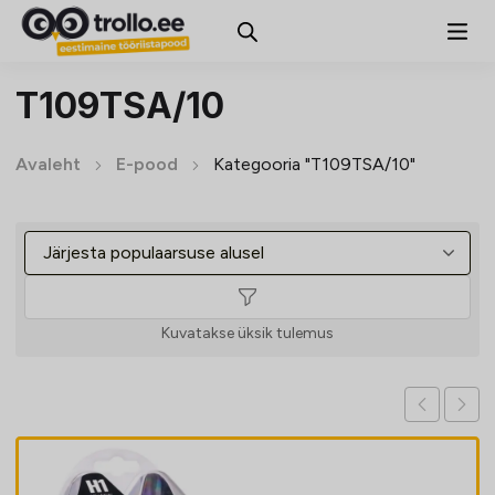
T109TSA/10
Avaleht
E-pood
Kategooria "T109TSA/10"
Kuvatakse üksik tulemus