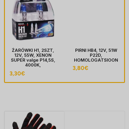
ŻARÓWKI H1, 2SZT,
PIRNI HB4, 12V, 51W
12V, 55W, XENON
P22D,
SUPER valge P14,5S,
HOMOLOGATSIOON
4000K,
3,80
€
HOMOLOGACJA
3,30
€