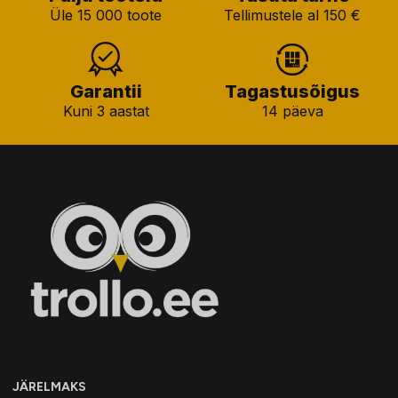
Üle 15 000 toote
Tellimustele al 150 €
Garantii
Tagastusõigus
Kuni 3 aastat
14 päeva
JÄRELMAKS