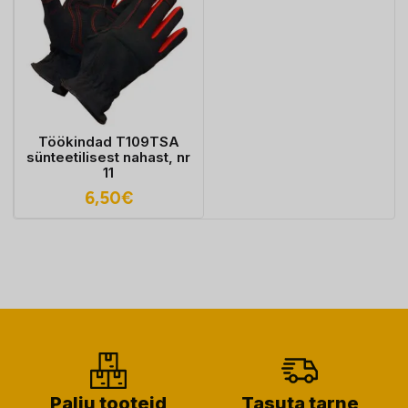
Töökindad T109TSA
sünteetilisest nahast, nr
11
6,50
€
Palju tooteid
Tasuta tarne