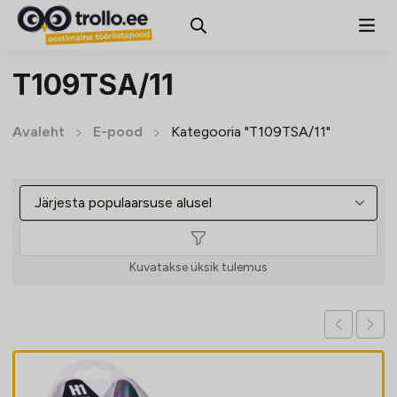
T109TSA/11
Avaleht
E-pood
Kategooria "T109TSA/11"
Kuvatakse üksik tulemus