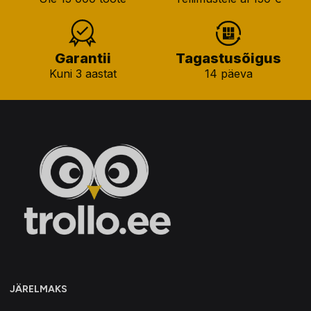
Garantii
Tagastusõigus
Kuni 3 aastat
14 päeva
JÄRELMAKS