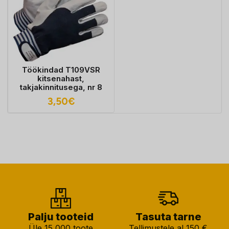
Töökindad T109VSR
kitsenahast,
takjakinnitusega, nr 8
3,50
€
Palju tooteid
Tasuta tarne
Üle 15 000 toote
Tellimustele al 150 €