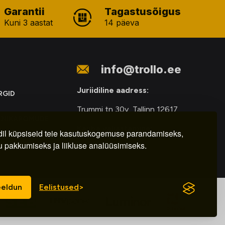
Garantii
Tagastusõigus
Kuni 3 aastat
14 päeva
info@trollo.ee
Juriidiline aadress:
RGID
Trummi tn 30y, Tallinn 12617
ONIKAROMUDE
Kauba väljastamine:
E
il küpsiseid teie kasutuskogemuse parandamiseks,
u pakkumiseks ja liikluse analüüsimiseks.
E-R – 9.00 – 18.00
eldun
Eelistused