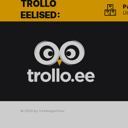
TROLLO
P
EELISED:
Ül
© 2025 by Veebiagentuur