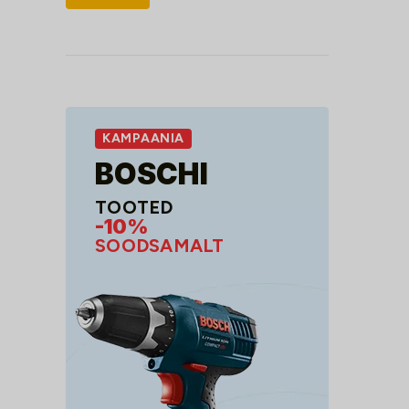
hind
hind
KAMPAANIA
BOSCHI
TOOTED
-10%
SOODSAMALT