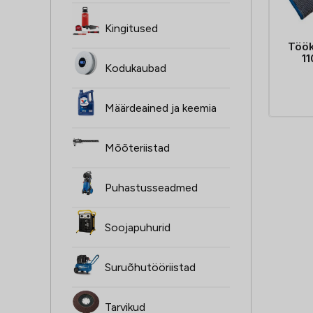
Kingitused
Töö
1
Kodukaubad
Määrdeained ja keemia
Mõõteriistad
Puhastusseadmed
Soojapuhurid
Suruõhutööriistad
Tarvikud