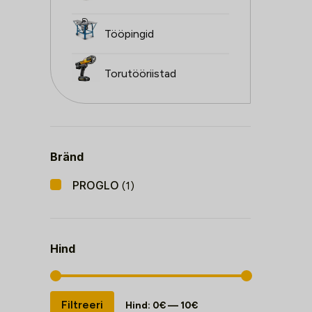
Tööpingid
Torutööriistad
Bränd
PROGLO
(1)
Hind
Minimaalne
Maksimaalne
Filtreeri
Hind:
0€
—
10€