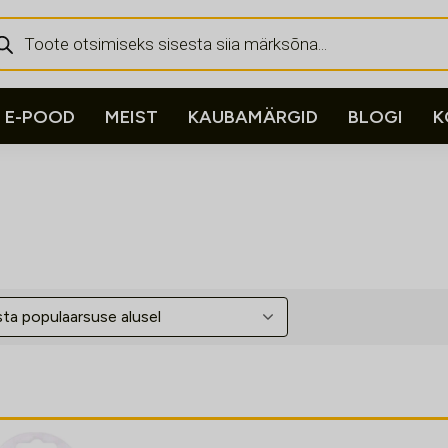
ducts
rch
E-POOD
MEIST
KAUBAMÄRGID
BLOGI
K