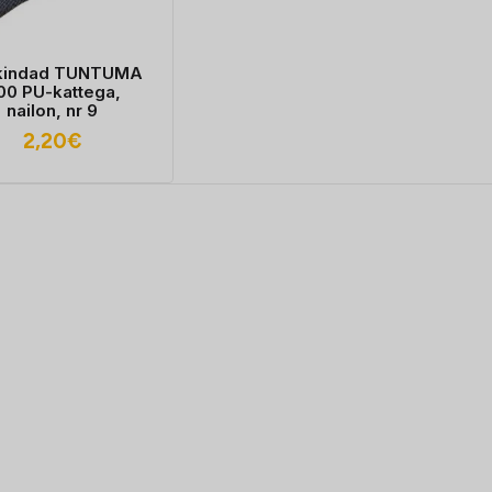
kindad TUNTUMA
100 PU-kattega,
nailon, nr 9
2,20
€