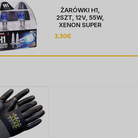
ŻARÓWKI H1,
2SZT, 12V, 55W,
XENON SUPER
valge P14,5S,
3,30
€
4000K,
HOMOLOGACJA