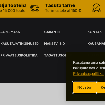
alju tooteid
Tasuta tarne
e 15 000 toote
Tellimustele al 150 €
JÄRELMAKS
GARANTII
KONTAKT
KASUTAJATINGIMUSED
MAKSEVIISID
KAUBAMÄ
PRIVAATSUSPOLIITIKA
TAGASTUSÕIGUS
ELEKTRO
KOGUMIN
Kasutame oma said
isikupärastatud sis
Privaatsuspoliitika
.
Nõustun
Ke