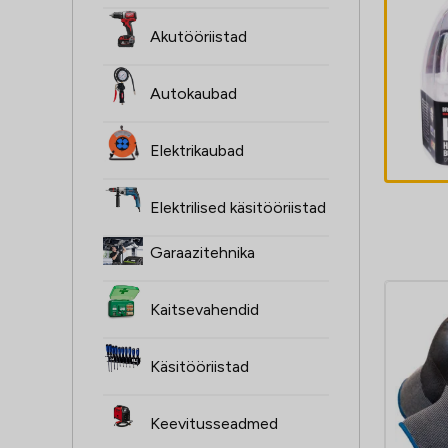
ŻARÓWKI H4,
Akutööriistad
2SZT, 12V,
60/55W, XENON
Autokaubad
SUPER valge
4,60
€
P43T, 4000K,
Elektrikaubad
HOMOLOGACJA
Elektrilised käsitööriistad
Garaazitehnika
Kaitsevahendid
Käsitööriistad
Keevitusseadmed