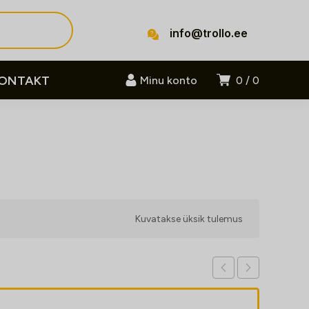
info@trollo.ee
ONTAKT
Minu konto
0
0
Kuvatakse üksik tulemus