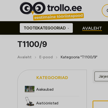
Pro
sea
TOOTEKATEGOORIAD
AVALEHT
T1100/9
Avaleht
E-pood
Kategooria "T1100/9"
KATEGOORIAD
Aiakaubad
Aiatööriistad