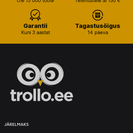
Üle 15 000 toote
Tellimustele al 150 €
Garantii
Tagastusõigus
Kuni 3 aastat
14 päeva
JÄRELMAKS