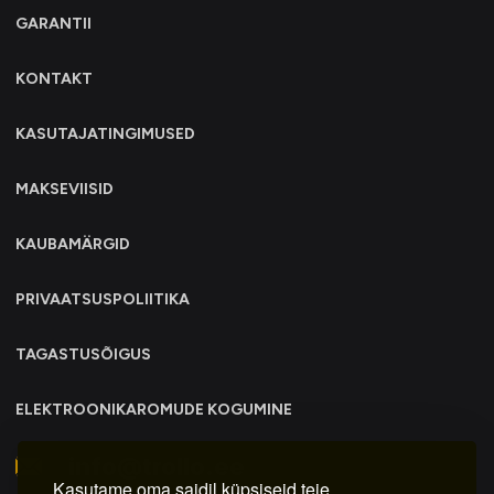
GARANTII
KONTAKT
KASUTAJATINGIMUSED
MAKSEVIISID
KAUBAMÄRGID
PRIVAATSUSPOLIITIKA
TAGASTUSÕIGUS
ELEKTROONIKAROMUDE KOGUMINE
info@trollo.ee
Kasutame oma saidil küpsiseid teie