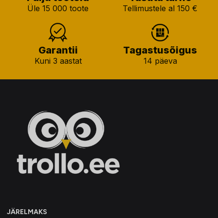
Üle 15 000 toote
Tellimustele al 150 €
Garantii
Tagastusõigus
Kuni 3 aastat
14 päeva
JÄRELMAKS