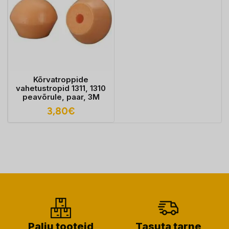
Kõrvatroppide
vahetustropid 1311, 1310
peavõrule, paar, 3M
3,80
€
Palju tooteid
Tasuta tarne