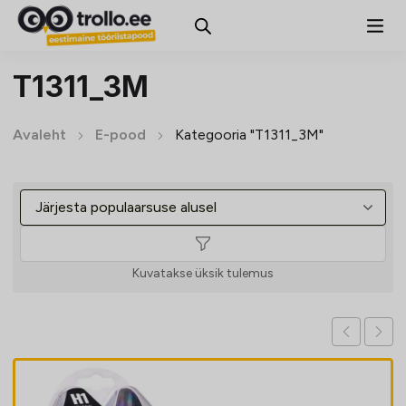
T1311_3M
Avaleht
E-pood
Kategooria "T1311_3M"
Kuvatakse üksik tulemus