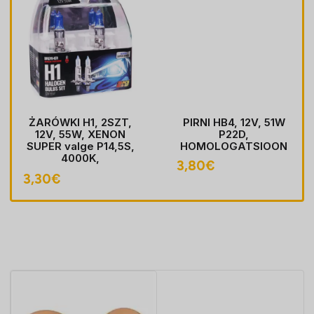
ŻARÓWKI H1, 2SZT,
PIRNI HB4, 12V, 51W
12V, 55W, XENON
P22D,
SUPER valge P14,5S,
HOMOLOGATSIOON
4000K,
3,80
€
HOMOLOGACJA
3,30
€