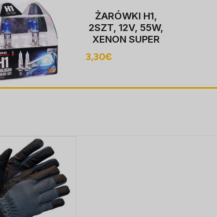
PIRNI HB4, 
1,
51W P22
55W,
HOMOLOGA
PER
ON
5S,
3,80
€
CJA