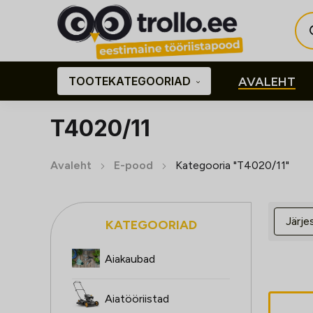
Pro
sea
TOOTEKATEGOORIAD
AVALEHT
T4020/11
Avaleht
E-pood
Kategooria "T4020/11"
KATEGOORIAD
Aiakaubad
Aiatööriistad