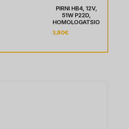
12V,
PIRNI HB3,
D,
60W P20
TSIO
HOMOLOGA
ON
3,80
€