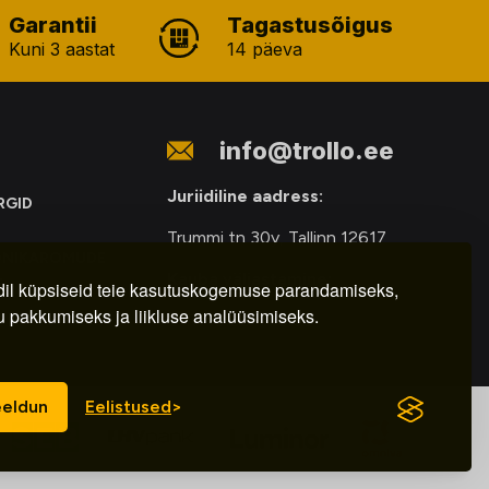
Garantii
Tagastusõigus
Kuni 3 aastat
14 päeva
info@trollo.ee
Juriidiline aadress:
RGID
Trummi tn 30y, Tallinn 12617
ONIKAROMUDE
Kauba väljastamine:
E
il küpsiseid teie kasutuskogemuse parandamiseks,
u pakkumiseks ja liikluse analüüsimiseks.
E-R – 9.00 – 18.00
eldun
Eelistused