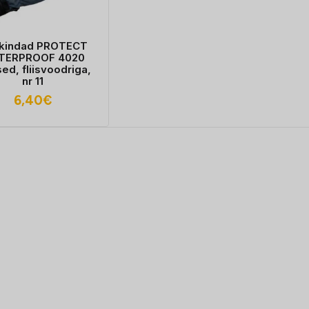
kindad PROTECT
TERPROOF 4020
sed, fliisvoodriga,
nr 11
6,40
€