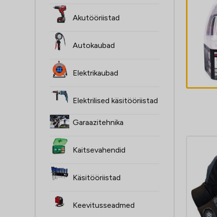
4,
ŻARÓWKI H
Akutööriistad
,
2SZT, 12V, 
NON
XENON SU
Autokaubad
ge
valge P14,
3,30
€
K,
4000K,
Elektrikaubad
CJA
HOMOLOGA
Elektrilised käsitööriistad
Garaazitehnika
Kaitsevahendid
Käsitööriistad
Keevitusseadmed