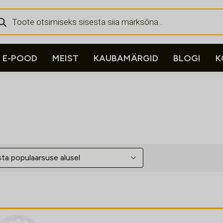
ducts
rch
E-POOD
MEIST
KAUBAMÄRGID
BLOGI
K