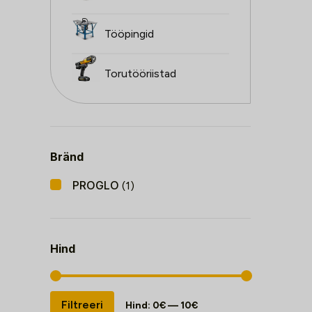
Tööpingid
Torutööriistad
Bränd
PROGLO
(1)
Hind
Minimaalne
Maksimaalne
Filtreeri
Hind:
0€
—
10€