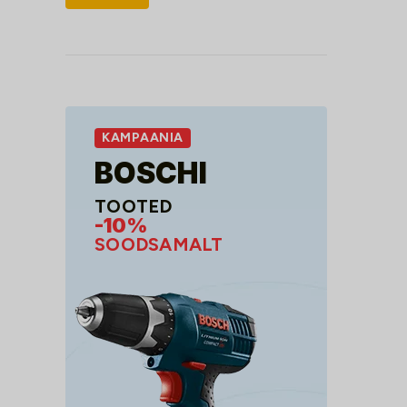
hind
hind
KAMPAANIA
BOSCHI
TOOTED
-10%
SOODSAMALT