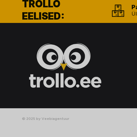
TROLLO
P
EELISED:
Ül
© 2025 by Veebiagentuur