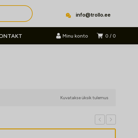
info@trollo.ee
ONTAKT
Minu konto
0
0
Kuvatakse üksik tulemus