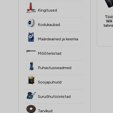
Kingitused
Töö
WA
Kodukaubad
talvi
Määrdeained ja keemia
Mõõteriistad
Puhastusseadmed
Soojapuhurid
Suruõhutööriistad
Tarvikud