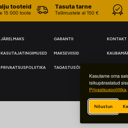
alju tooteid
Tasuta tarne
e 15 000 toote
Tellimustele al 150 €
JÄRELMAKS
GARANTII
KONTAKT
KASUTAJATINGIMUSED
MAKSEVIISID
KAUBAMÄ
PRIVAATSUSPOLIITIKA
TAGASTUSÕIGUS
ELEKTRO
KOGUMIN
Kasutame oma said
isikupärastatud sis
Privaatsuspoliitika
.
Nõustun
Ke