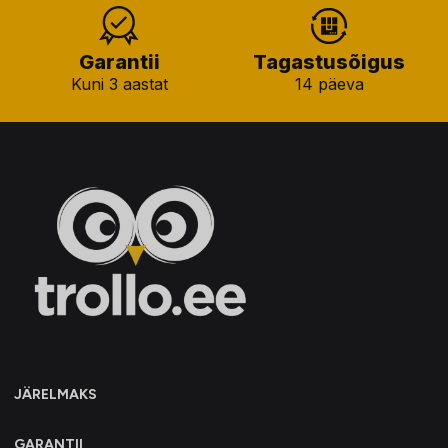
Garantii
Tagastusõigus
Kuni 3 aastat
14 päeva
JÄRELMAKS
GARANTII