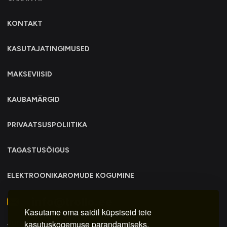
KONTAKT
KASUTAJATINGIMUSED
MAKSEVIISID
KAUBAMÄRGID
PRIVAATSUSPOLIITIKA
TAGASTUSÕIGUS
ELEKTROONIKAROMUDE KOGUMINE
info@trollo.ee
Kasutame oma saidil küpsiseid teie
Juriidiline aadress:
kasutuskogemuse parandamiseks,