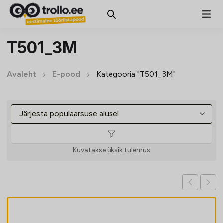
T501_3M
Avaleht
E-pood
Kategooria "T501_3M"
Kuvatakse üksik tulemus