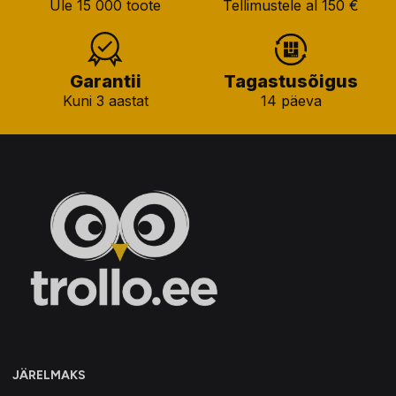
Üle 15 000 toote
Tellimustele al 150 €
Garantii
Tagastusõigus
Kuni 3 aastat
14 päeva
JÄRELMAKS