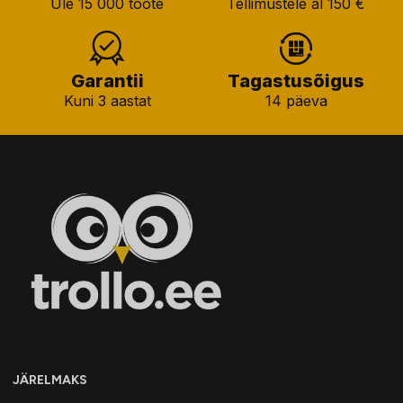
Üle 15 000 toote
Tellimustele al 150 €
Garantii
Tagastusõigus
Kuni 3 aastat
14 päeva
JÄRELMAKS