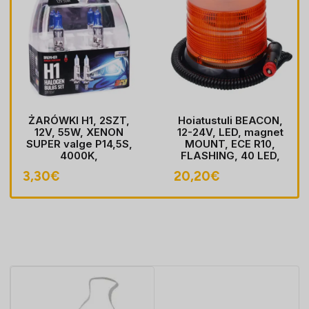
ŻARÓWKI H1, 2SZT,
Hoiatustuli BEACON,
12V, 55W, XENON
12-24V, LED, magnet
SUPER valge P14,5S,
MOUNT, ECE R10,
4000K,
FLASHING, 40 LED,
HOMOLOGACJA
kaabel koos pistik
3,30
€
20,20
€
sobib LIGHTER pesa