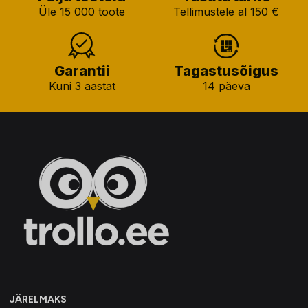
Üle 15 000 toote
Tellimustele al 150 €
Garantii
Tagastusõigus
Kuni 3 aastat
14 päeva
JÄRELMAKS