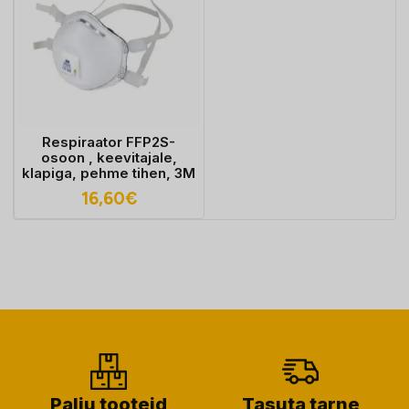
Respiraator FFP2S-
osoon , keevitajale,
klapiga, pehme tihen, 3M
16,60
€
Palju tooteid
Tasuta tarne