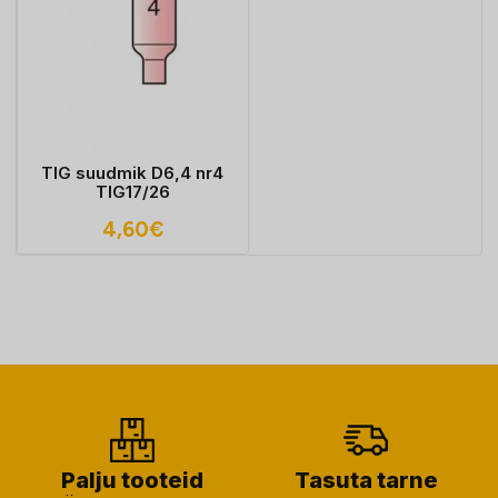
TIG suudmik D6,4 nr4
TIG17/26
4,60
€
Palju tooteid
Tasuta tarne