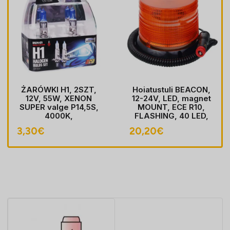
ŻARÓWKI H1, 2SZT,
Hoiatustuli BEACON,
12V, 55W, XENON
12-24V, LED, magnet
SUPER valge P14,5S,
MOUNT, ECE R10,
4000K,
FLASHING, 40 LED,
HOMOLOGACJA
kaabel koos pistik
3,30
€
20,20
€
sobib LIGHTER pesa