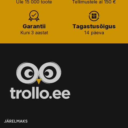
Üle 15 000 toote
Tellimustele al 150 €
Garantii
Tagastusõigus
Kuni 3 aastat
14 päeva
JÄRELMAKS