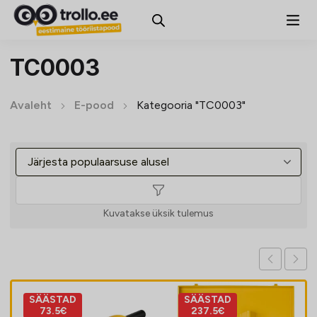
TC0003
Avaleht
E-pood
Kategooria "TC0003"
Kuvatakse üksik tulemus
SÄÄSTAD
SÄÄSTAD
73.5€
237.5€