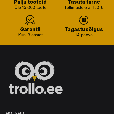
Palju tooteid
Tasuta tarne
Üle 15 000 toote
Tellimustele al 150 €
Garantii
Tagastusõigus
Kuni 3 aastat
14 päeva
JÄRELMAKS