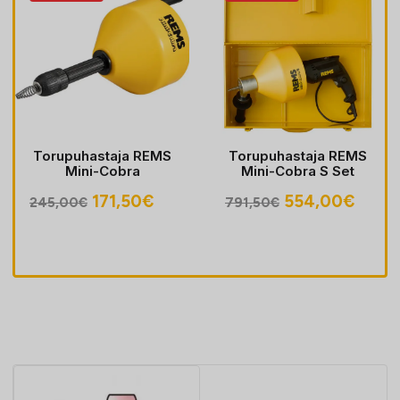
Torupuhastaja REMS
Torupuhastaja REMS
Mini-Cobra
Mini-Cobra S Set
egune
Algne
Praegune
Algne
Prae
171,50
€
554,00
€
245,00
€
791,50
€
hind
hind
hind
hind
oli:
on:
oli:
on:
30€.
245,00€.
171,50€.
791,50€.
554,0