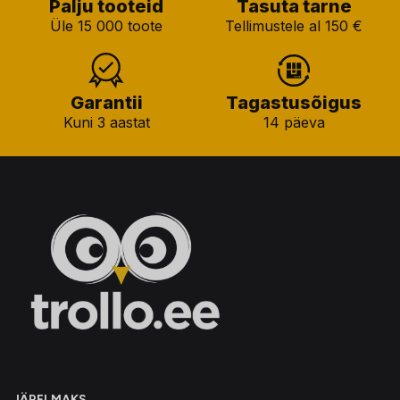
Palju tooteid
Tasuta tarne
Üle 15 000 toote
Tellimustele al 150 €
Garantii
Tagastusõigus
Kuni 3 aastat
14 päeva
JÄRELMAKS