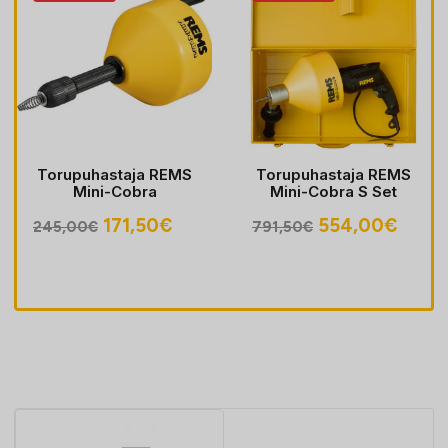
Torupuhastaja REMS
Torupuhastaja REMS
Mini-Cobra
Mini-Cobra S Set
egune
Algne
Praegune
Algne
Prae
171,50
€
554,00
€
245,00
€
791,50
€
hind
hind
hind
hind
oli:
on:
oli:
on:
30€.
245,00€.
171,50€.
791,50€.
554,0