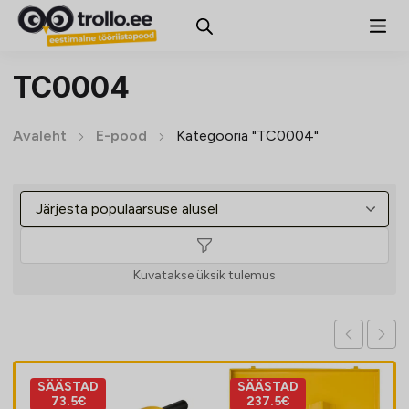
TC0004
Avaleht
E-pood
Kategooria "TC0004"
Kuvatakse üksik tulemus
SÄÄSTAD
SÄÄSTAD
73.5€
237.5€