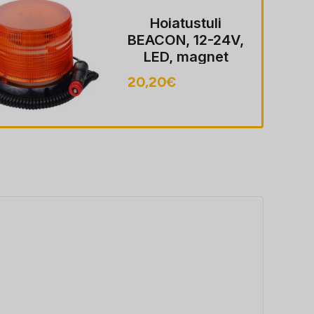
Hoiatustuli
BEACON, 12-24V,
LED, magnet
MOUNT, ECE
20,20
€
R10, FLASHING,
40 LED, kaabel
koos pistik sobib
LIGHTER pesa