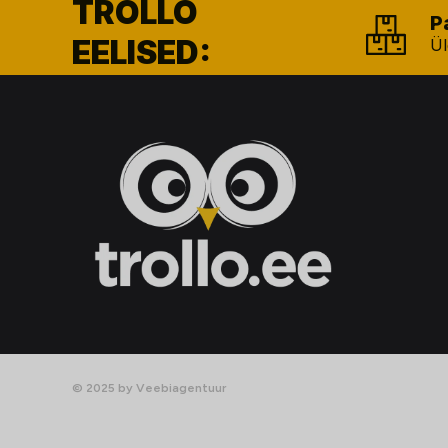
TROLLO
P
EELISED:
Ül
© 2025 by Veebiagentuur