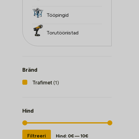
Tööpingid
Torutööriistad
Bränd
Trafimet
(1)
Hind
Minimaalne
Maksimaalne
Filtreeri
Hind:
0€
—
10€