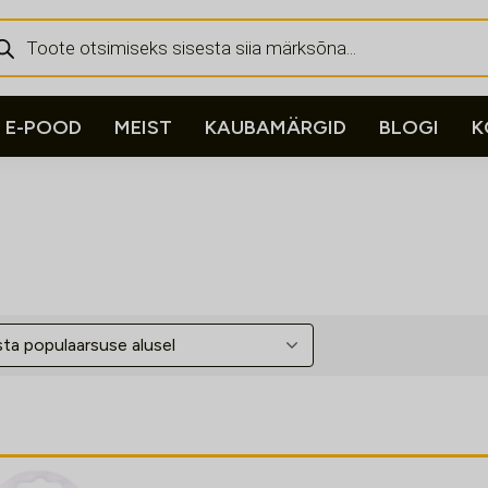
ducts
rch
E-POOD
MEIST
KAUBAMÄRGID
BLOGI
K