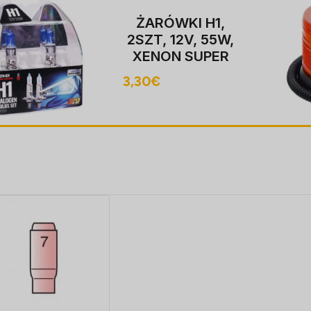
ŻARÓWKI H1,
2SZT, 12V, 55W,
XENON SUPER
valge P14,5S,
3,30
€
4000K,
HOMOLOGACJA