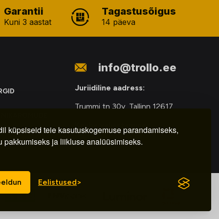
Garantii
Tagastusõigus
Kuni 3 aastat
14 päeva
info@trollo.ee
Juriidiline aadress:
RGID
Trummi tn 30y, Tallinn 12617
ONIKAROMUDE
Kauba väljastamine:
E
il küpsiseid teie kasutuskogemuse parandamiseks,
u pakkumiseks ja liikluse analüüsimiseks.
E-R – 9.00 – 18.00
eldun
Eelistused