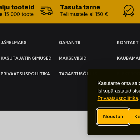
alju tooteid
Tasuta tarne
e 15 000 toote
Tellimustele al 150 €
JÄRELMAKS
GARANTII
KONTAKT
KASUTAJATINGIMUSED
MAKSEVIISID
KAUBAMÄ
PRIVAATSUSPOLIITIKA
TAGASTUSÕIGUS
ELEKTRO
KOGUMIN
Kasutame oma said
isikupärastatud sis
Privaatsuspoliitika
.
Nõustun
Ke