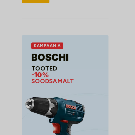
hind
hind
KAMPAANIA
BOSCHI
TOOTED
-10%
SOODSAMALT