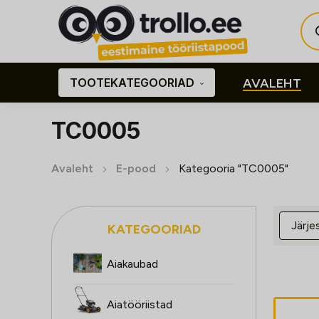
Pro
sea
TOOTEKATEGOORIAD
AVALEHT
TC0005
Avaleht
E-pood
Kategooria "TC0005"
KATEGOORIAD
Aiakaubad
Aiatööriistad