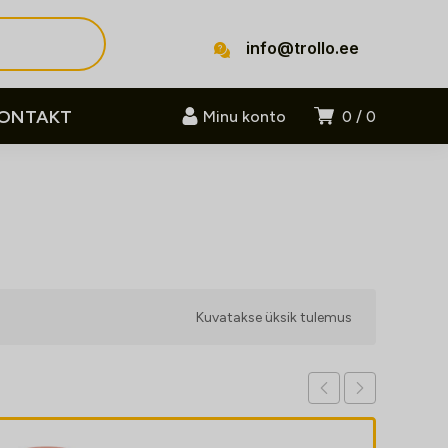
info@trollo.ee
ONTAKT
Minu konto
0
0
Kuvatakse üksik tulemus