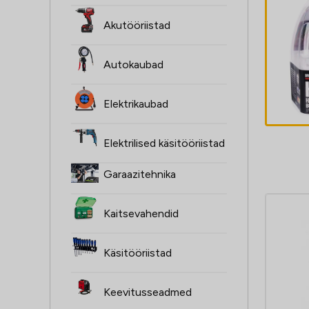
ŻARÓWKI H4,
Akutööriistad
2SZT, 12V,
60/55W, XENON
Autokaubad
SUPER valge
4,60
€
P43T, 4000K,
Elektrikaubad
HOMOLOGACJA
Elektrilised käsitööriistad
Garaazitehnika
Kaitsevahendid
Käsitööriistad
Keevitusseadmed