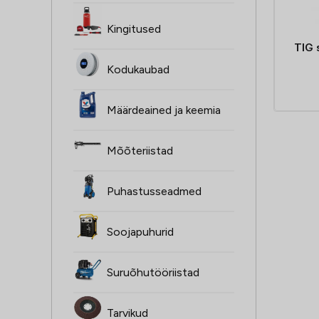
Kingitused
TIG 
Kodukaubad
Määrdeained ja keemia
Mõõteriistad
Puhastusseadmed
Soojapuhurid
Suruõhutööriistad
Tarvikud