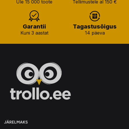
Üle 15 000 toote
Tellimustele al 150 €
Garantii
Tagastusõigus
Kuni 3 aastat
14 päeva
JÄRELMAKS