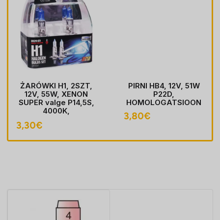
ŻARÓWKI H1, 2SZT,
PIRNI HB4, 12V, 51W
12V, 55W, XENON
P22D,
SUPER valge P14,5S,
HOMOLOGATSIOON
4000K,
3,80
€
HOMOLOGACJA
3,30
€